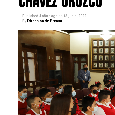
CHÁVEZ OROZCO
Published
4 años ago
on
13 junio, 2022
By
Dirección de Prensa