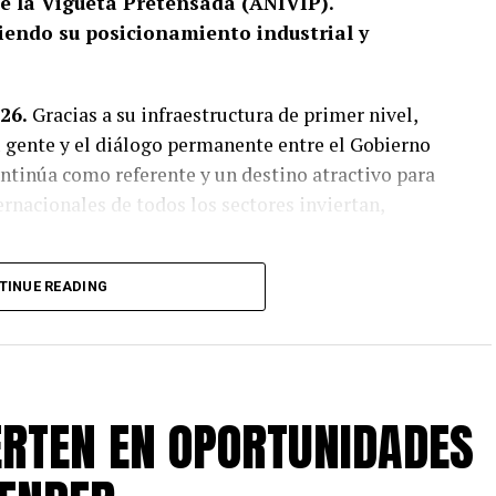
de la Vigueta Pretensada (ANIVIP).
ciendo su posicionamiento industrial y
26.
Gracias a su infraestructura de primer nivel,
u gente y el diálogo permanente entre el Gobierno
ontinúa como referente y un destino atractivo para
nacionales de todos los sectores inviertan,
o la bienvenida a los integrantes de la Asociación
TINUE READING
etensada A.C. (ANIVIP), durante su segunda
ede a León.
en la parte de inversiones porque siempre
ERTEN EN OPORTUNIDADES
empleos, pero somos facilitadores para quien
 obra calificada porque capacitamos,
uien necesita el empleo y quienes son los