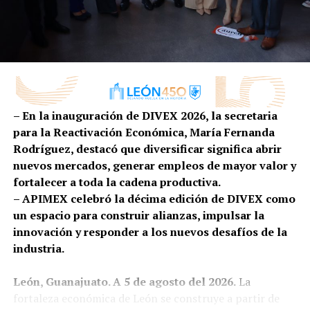
generadoras de desechos, investigadores,
representantes del gobierno, así como cámaras y
asociaciones especialistas en la gestión de los residuos
peligrosos y no peligrosos, de manejo especial y residuos
sólidos urbanos.
El reconocimiento fue recibido por la Dra. Elizabeth
– En la inauguración de DIVEX 2026, la secretaria
Turcott subdirectora de Tratamiento y Disposición de
para la Reactivación Económica, María Fernanda
Residuos, en representación del equipo SIAP León.
Rodríguez, destacó que diversificar significa abrir
nuevos mercados, generar empleos de mayor valor y
RELATED TOPICS:
fortalecer a toda la cadena productiva.
– APIMEX celebró la décima edición de DIVEX como
UP NEXT
RECIBE ALE GUTIÉRREZ A ESCUDERÍAS DEL RALLY
un espacio para construir alianzas, impulsar la
innovación y responder a los nuevos desafíos de la
DON'T MISS
ATIENDE ADMINISTRACIÓN MUNICIPAL NECESIDADES DE
industria.
FAMILIA TRAS INCENDIO EN SU CASA
León, Guanajuato. A 5 de agosto del 2026.
La
fortaleza económica de León se construye a partir de