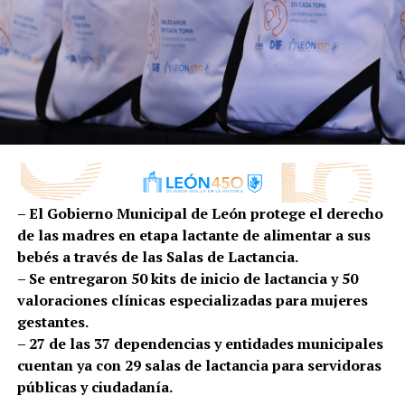
distinguen a la industria local en nuevas oportunidades
de crecimiento.
“Diversificar no significa dejar atrás aquello que
sabemos hacer; significa aprovechar todo ese
conocimiento, esa experiencia y esa capacidad
instalada para abrir nuevas puertas y conquistar
nuevos mercados”, expresó.
Aseguró que las empresas de la proveeduría cuentan
– El Gobierno Municipal de León protege el derecho
con el talento, la infraestructura y la capacidad de
de las madres en etapa lactante de alimentar a sus
innovación necesarias para competir en sectores como
bebés a través de las Salas de Lactancia.
el automotriz, aeroespacial, médico, mobiliario,
– Se entregaron 50 kits de inicio de lactancia y 50
manufactura avanzada y la industria alimentaria,
valoraciones clínicas especializadas para mujeres
demostrando que el talento leonés puede responder a
gestantes.
las exigencias de mercados cada vez más especializados.
– 27 de las 37 dependencias y entidades municipales
Asimismo, refrendó el compromiso del Gobierno
cuentan ya con 29 salas de lactancia para servidoras
Municipal para seguir impulsando políticas que
públicas y ciudadanía.