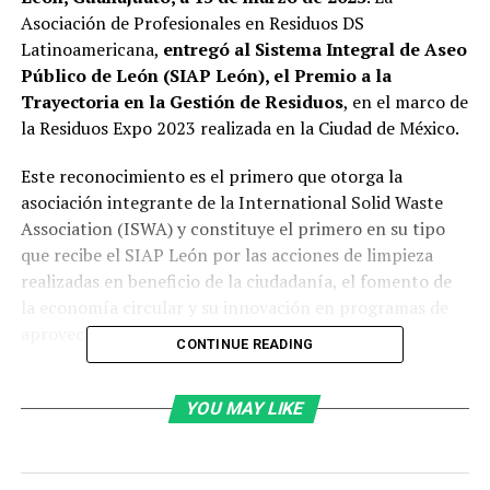
Asociación de Profesionales en Residuos DS
Latinoamericana,
entregó al Sistema Integral de Aseo
Público de León (SIAP León), el Premio a la
Trayectoria en la Gestión de Residuos
, en el marco de
la Residuos Expo 2023 realizada en la Ciudad de México.
Este reconocimiento es el primero que otorga la
asociación integrante de la International Solid Waste
Association (ISWA) y constituye el primero en su tipo
que recibe el SIAP León por las acciones de limpieza
realizadas en beneficio de la ciudadanía, el fomento de
la economía circular y su innovación en programas de
aprovechamiento de residuos.
CONTINUE READING
El SIAP León respondió a la convocatoria que emitió el
organismo internacional con la presentación de los
YOU MAY LIKE
proyectos que han consolidado el trabajo de la
paramunicipal, como la Red de Recuperadores Urbanos,
Educación Ambiental y los programas de separación de