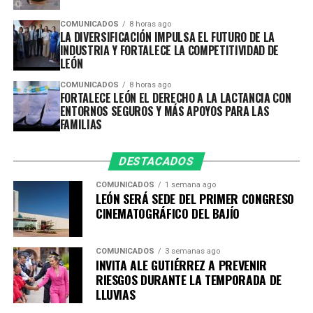
Parque Zoológico de León como un espacio de
Con acciones que fortalecen la primera infancia y
aprendizaje, recreación y convivencia para las familias.
COMUNICADOS
8 horas ago
colocan a las personas en el centro de las decisiones, el
LA DIVERSIFICACIÓN IMPULSA EL FUTURO DE LA
Gobierno Municipal continúa impulsando políticas
INDUSTRIA Y FORTALECE LA COMPETITIVIDAD DE
El Parque Zoológico de León refrenda su compromiso de
LEÓN
públicas que generan entornos más seguros, incluyentes
continuar trabajando con responsabilidad,
y favorables para que niñas, niños y sus familias tengan
COMUNICADOS
8 horas ago
profesionalismo y apego a la normatividad,
FORTALECE LEÓN EL DERECHO A LA LACTANCIA CON
un mejor comienzo de vida.
promoviendo una comunicación abierta y oportuna con
ENTORNOS SEGUROS Y MÁS APOYOS PARA LAS
la ciudadanía.
FAMILIAS
DESTACADOS
COMUNICADOS
1 semana ago
LEÓN SERÁ SEDE DEL PRIMER CONGRESO
CINEMATOGRÁFICO DEL BAJÍO
COMUNICADOS
3 semanas ago
INVITA ALE GUTIÉRREZ A PREVENIR
RIESGOS DURANTE LA TEMPORADA DE
LLUVIAS