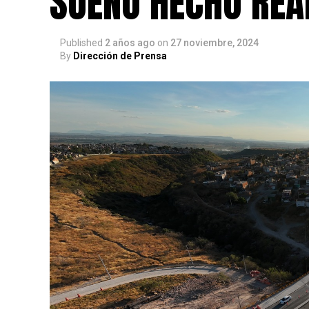
SUEÑO HECHO REA
Published
2 años ago
on
27 noviembre, 2024
By
Dirección de Prensa