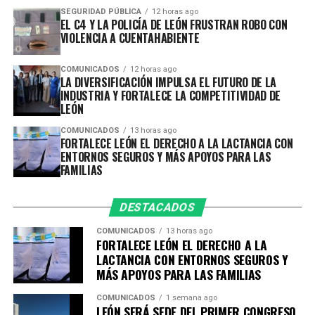
Finalmente, en la sala 1 y 2 del Teatro María Grever, la
SEGURIDAD PÚBLICA
12 horas ago
artista Azucena Germán presenta Daisies, Emilies and
EL C4 Y LA POLICÍA DE LEÓN FRUSTRAN ROBO CON
VIOLENCIA A CUENTAHABIENTE
Lilies, una propuesta que enlaza poesía y naturaleza
desde una mirada femenina. Inspirada en la obra de
COMUNICADOS
12 horas ago
Emily Dickinson, Germán desarrolla una serie de
LA DIVERSIFICACIÓN IMPULSA EL FUTURO DE LA
bioesculturas que invitan a contemplar la fragilidad y la
INDUSTRIA Y FORTALECE LA COMPETITIVIDAD DE
persistencia de la vida. La muestra cuenta con la
LEÓN
curaduría de Raúl Sangrador.
COMUNICADOS
13 horas ago
FORTALECE LEÓN EL DERECHO A LA LACTANCIA CON
Estas muestras podrán disfrutarse sin costo, gracias al
ENTORNOS SEGUROS Y MÁS APOYOS PARA LAS
FAMILIAS
programa Pásale Gratis. La permanencia de “Neo
Tameme”, será hasta el 21 de diciembre; por su parte
“Objetos de Indagación” y “Daisies, Emilies and Lilies”
DESTACADOS
tendrán más tiempo de poder visitarse, siendo el 18 de
COMUNICADOS
13 horas ago
enero 2026 el último día de exposición.
FORTALECE LEÓN EL DERECHO A LA
LACTANCIA CON ENTORNOS SEGUROS Y
Con este ciclo, el Instituto Cultural de León consolida su
MÁS APOYOS PARA LAS FAMILIAS
compromiso con el fomento, la promoción y el acceso a
COMUNICADOS
1 semana ago
los derechos culturales, acercando al público a
LEÓN SERÁ SEDE DEL PRIMER CONGRESO