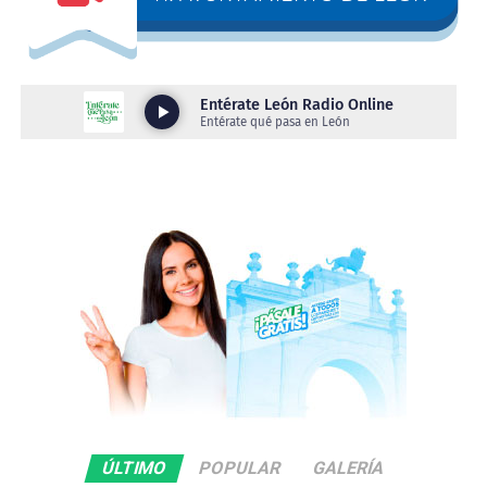
ejes en la infancia, la espiritualidad y la muerte, la
artista y el curador Daniel Gutiérrez, construyen un
universo simbólico que entrelaza magia y razón,
explorando la herencia de las narrativas judeocristianas
y su influencia en los deseos y los temores colectivos.
Por su parte, en la Galería Eloísa Jiménez, Neo Tameme,
del artista Chavis Mármol combina figuras prehispánicas
con elementos de la cultura pop en una reflexión crítica
sobre la explotación laboral y el hiperconsumo.
Inspirado en la figura del tameme —el cargador
mesoamericano—, el artista reinterpreta este símbolo
ancestral para visibilizar a los trabajadores
contemporáneos, especialmente a repartidores y
prestadores de servicios, que continúan sosteniendo el
peso de las estructuras sociales modernas. Bajo la
curaduría de Oscar Covarrubias, esta muestra nos ofrece
técnicas como dibujos, esculturas y maquetas.
ÚLTIMO
POPULAR
GALERÍA