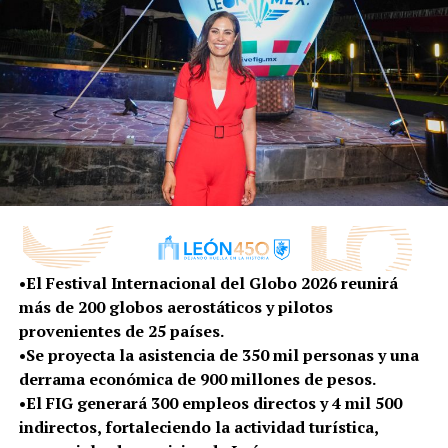
Cabe señalar que, a través de los programas de atención
como Miércoles Ciudadano y Mi Barrio Habla, también se
puede obtener información, ya que FIDOC participa de
forma cercana con los leoneses para resolver sus dudas
y atender sus peticiones.
RELATED TOPICS:
DESTACADO
FIDOC
GOBIERNO MUNICIPAL
INFRAESTRUCTURA
LEÓN
LOCAL
UP NEXT
BENEFICIA REORDENAMIENTO DE LA MIGUEL ALEMÁN A
USUARIOS DEL TRANSPORTE PÚBLICO CON VIAJES MÁS
SEGUROS
•El Festival Internacional del Globo 2026 reunirá
más de 200 globos aerostáticos y pilotos
DON'T MISS
LEÓN SE ENGRANDECE POR LA FUERZA DE SUS
provenientes de 25 países.
TRABAJADORES
•Se proyecta la asistencia de 350 mil personas y una
derrama económica de 900 millones de pesos.
•El FIG generará 300 empleos directos y 4 mil 500
indirectos, fortaleciendo la actividad turística,