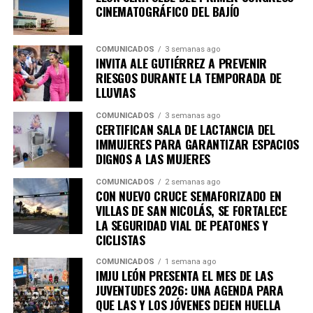
experiencias artísticas diversas y de reflexión profunda,
CINEMATOGRÁFICO DEL BAJÍO
en diálogo con uno de los festivales más importantes de
Iberoamérica.
COMUNICADOS
3 semanas ago
INVITA ALE GUTIÉRREZ A PREVENIR
Para conocer más detalles sobre los espacios expositivos
RIESGOS DURANTE LA TEMPORADA DE
de CAVI y la programación especial del Cervantino en
LLUVIAS
León, se invita a seguir las cuentas en redes sociales del
COMUNICADOS
3 semanas ago
ICL, que son
@culturaleon
y
@cavileon
así como
CERTIFICAN SALA DE LACTANCIA DEL
consultar la página web oficial
www.culturaleon.com
IMMUJERES PARA GARANTIZAR ESPACIOS
para más detalles sobre eventos culturales en León.
DIGNOS A LAS MUJERES
COMUNICADOS
2 semanas ago
CON NUEVO CRUCE SEMAFORIZADO EN
VILLAS DE SAN NICOLÁS, SE FORTALECE
LA SEGURIDAD VIAL DE PEATONES Y
CICLISTAS
COMUNICADOS
1 semana ago
IMJU LEÓN PRESENTA EL MES DE LAS
JUVENTUDES 2026: UNA AGENDA PARA
QUE LAS Y LOS JÓVENES DEJEN HUELLA