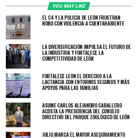
pavimentación por cooperación que están
YOU MAY LIKE
disponibles para las colonias del municipio.
EL C4 Y LA POLICÍA DE LEÓN FRUSTRAN
ROBO CON VIOLENCIA A CUENTAHABIENTE
Las obras de pavimentación permiten mejorar la calidad
de vida de las personas en las colonias, pues además de
transformar la infraestructura urbana bajo las
condiciones necesarias de accesibilidad, seguridad,
LA DIVERSIFICACIÓN IMPULSA EL FUTURO DE
LA INDUSTRIA Y FORTALECE LA
sustentabilidad e inclusión social, se reducen los
COMPETITIVIDAD DE LEÓN
factores de riesgo en la zona.
FORTALECE LEÓN EL DERECHO A LA
LACTANCIA CON ENTORNOS SEGUROS Y MÁS
APOYOS PARA LAS FAMILIAS
Es importante señalar que, para solicitar este
servicio al FIDOC, la calle a pavimentar debe contar
ASUME CARLOS ALEJANDRO CABALLERO
con una serie de requisitos, tales como estar
ACOSTA LA PRESIDENCIA DEL CONSEJO
consolidada en una colonia regular dentro de la
DIRECTIVO DEL PARQUE ZOOLÓGICO DE LEÓN
zona urbana del municipio, medir igual o menos a
13 metros de sección, conectar con pavimento en
JULIO MARCA EL MAYOR ASEGURAMIENTO
alguno de sus lados y contar con servicios básicos