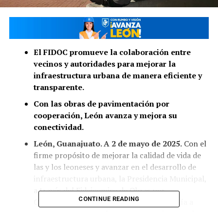
El FIDOC promueve la colaboración entre
vecinos y autoridades para mejorar la
infraestructura urbana de manera eficiente y
transparente.
Con las obras de pavimentación por
cooperación, León avanza y mejora su
conectividad.
León, Guanajuato. A 2 de mayo de 2025.
Con el
firme propósito de mejorar la calidad de vida de
las y los leoneses y avanzar en el desarrollo de
infraestructura urbana, la Presidencia Municipal,
a través del Fideicomiso de Obras por
CONTINUE READING
Cooperación (FIDOC), invita a la ciudadanía a
acercarse y conocer los programas vigentes de