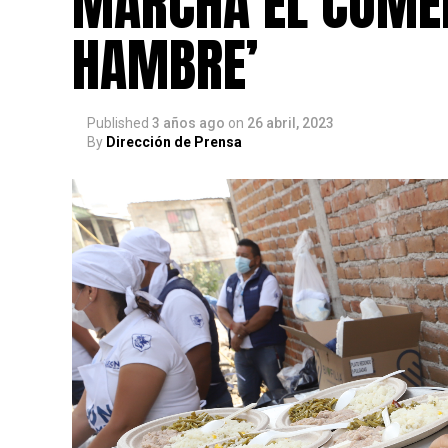
MARCHA EL COMED
HAMBRE’
Published
3 años ago
on
26 abril, 2023
By
Dirección de Prensa