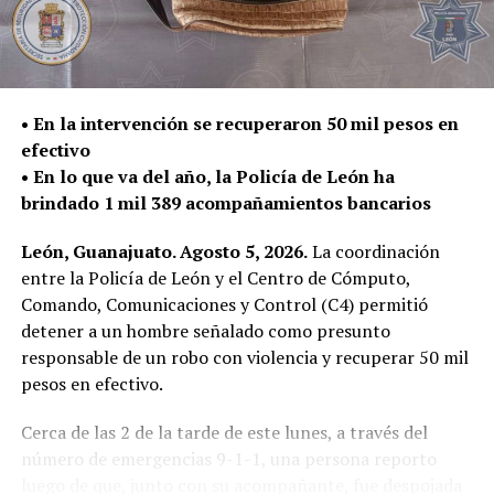
Gracias a la oportuna denuncia ciudadana y a la rápida
respuesta de las corporaciones de seguridad, durante
esta intervención se previnieron accidentes y se evitó
que estas conductas representaran un mayor peligro
• En la intervención se recuperaron 50 mil pesos en
para la ciudadanía.
efectivo
La Secretaría de Seguridad, Prevención y Protección
• En lo que va del año, la Policía de León ha
Ciudadana reitera que estos operativos continuarán
brindado 1 mil 389 acompañamientos bancarios
realizándose de manera permanente en distintos
León, Guanajuato. Agosto 5, 2026.
La coordinación
puntos del municipio, con el firme compromiso de
entre la Policía de León y el Centro de Cómputo,
salvaguardar la vida de las personas y fortalecer la
Comando, Comunicaciones y Control (C4) permitió
seguridad en las vialidades.
detener a un hombre señalado como presunto
Asimismo, agradece a la ciudadanía por reportar este
responsable de un robo con violencia y recuperar 50 mil
tipo de conductas a través de las redes sociales y los
pesos en efectivo.
canales de emergencia 9-1-1, ya que su participación es
fundamental para construir un León más seguro para
Cerca de las 2 de la tarde de este lunes, a través del
todas y todos.
número de emergencias 9-1-1, una persona reporto
luego de que, junto con su acompañante, fue despojada