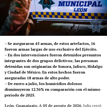
coordinado entre la videovigilancia y los policías en
campo, localizaron la motocicleta en el cruce con el
bulevar Cereza.
Los oficiales le cerraron el paso al conductor y le
solicitaron descender de la unidad. Conforme a
protocolo, se realizó una inspección, en la que fueron
localizados 50 mil pesos en efectivo.
– Se aseguraron 45 armas, de estos artefactos, 16
fueron armas largas de uso exclusivo del Ejército.
Los afectados reconocieron al hombre como el presunto
– En dos intervenciones fueron detenidos presuntos
responsable, por lo que fue detenido Rodrigo Israel “N”
integrantes de dos grupos delictivos; las personas
y puesto a disposición de la Fiscalía General del Estado,
detenidas son originarias de Sonora, Jalisco, Hidalgo
autoridad que dará seguimiento y determinará su
y Ciudad de México. En estos hechos fueron
situación jurídica.
aseguradas 18 armas de alto poder.
– De enero a julio, los homicidios dolosos
En lo que va del año, la Policía de León ha brindado 1 mil
disminuyeron 12.36% en comparación con el mismo
389 acompañamientos bancarios a ciudadanos que
periodo de 2025.
solicitan apoyo para trasladarse hacia o desde una
sucursal bancaria. Febrero registró el mayor número,
León, Guanajuato. A 05 de agosto de 2026.
Julio cerró