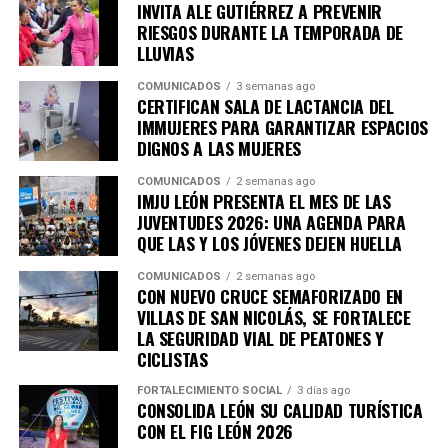
INVITA ALE GUTIÉRREZ A PREVENIR
– Robo a casa habitación: -21.51%.
RIESGOS DURANTE LA TEMPORADA DE
– Robo a transeúnte: -14.67%
LLUVIAS
– Robo de vehículo: -24.29%
COMUNICADOS
3 semanas ago
CERTIFICAN SALA DE LACTANCIA DEL
La Secretaría de Seguridad, Prevención y Protección
IMMUJERES PARA GARANTIZAR ESPACIOS
Ciudadana mantiene el despliegue operativo para
DIGNOS A LAS MUJERES
detener a quienes delinquen, retirar de las calles armas y
COMUNICADOS
2 semanas ago
objetos utilizados para cometer delitos y responder con
IMJU LEÓN PRESENTA EL MES DE LAS
firmeza ante cualquier hecho que ponga en riesgo la
JUVENTUDES 2026: UNA AGENDA PARA
seguridad y tranquilidad de las y los leoneses.
QUE LAS Y LOS JÓVENES DEJEN HUELLA
COMUNICADOS
2 semanas ago
CON NUEVO CRUCE SEMAFORIZADO EN
VILLAS DE SAN NICOLÁS, SE FORTALECE
LA SEGURIDAD VIAL DE PEATONES Y
CICLISTAS
FORTALECIMIENTO SOCIAL
3 días ago
CONSOLIDA LEÓN SU CALIDAD TURÍSTICA
CON EL FIG LEÓN 2026