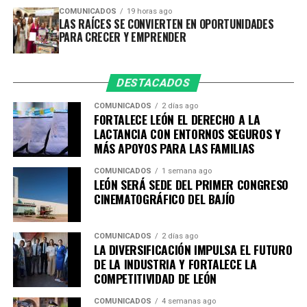
reportes y el uso de tecnología, en el mes que terminó,
COMUNICADOS
19 horas ago
la Policía de León y la Policía Vial recuperaron 103
LAS RAÍCES SE CONVIERTEN EN OPORTUNIDADES
PARA CRECER Y EMPRENDER
vehículos con reporte de robo, entre ellos 63
motocicletas, 33 autos y camionetas, un tractocamión y
dos camiones.
DESTACADOS
Esta cifra se suma a los 871 vehículos con reporte de
COMUNICADOS
2 días ago
robo recuperados, durante el año, en su mayoría fueron
FORTALECE LEÓN EL DERECHO A LA
LACTANCIA CON ENTORNOS SEGUROS Y
motocicletas con 552 unidades aseguradas.
MÁS APOYOS PARA LAS FAMILIAS
En lo que va del 206, los resultados también se reflejan
COMUNICADOS
1 semana ago
en los principales indicadores delictivos. De enero a
LEÓN SERÁ SEDE DEL PRIMER CONGRESO
julio, los homicidios dolosos disminuyeron en promedio
CINEMATOGRÁFICO DEL BAJÍO
12% respecto al mismo periodo de 2025.
COMUNICADOS
2 días ago
En este lapso, los homicidios dolosos pasaron de 348
LA DIVERSIFICACIÓN IMPULSA EL FUTURO
casos en 2025 a 305 en 2026, lo que representa una
DE LA INDUSTRIA Y FORTALECE LA
disminución de 12.36% Asimismo, en este periodo se
COMPETITIVIDAD DE LEÓN
registraron disminuciones en delitos patrimoniales:
COMUNICADOS
4 semanas ago