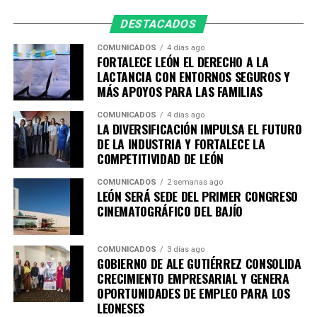
salvaguardar la vida de las personas y fortalecer la
DESTACADOS
seguridad en las vialidades.
Asimismo, agradece a la ciudadanía por reportar este
COMUNICADOS
4 días ago
tipo de conductas a través de las redes sociales y los
FORTALECE LEÓN EL DERECHO A LA
LACTANCIA CON ENTORNOS SEGUROS Y
canales de emergencia 9-1-1, ya que su participación es
MÁS APOYOS PARA LAS FAMILIAS
fundamental para construir un León más seguro para
todas y todos.
COMUNICADOS
4 días ago
LA DIVERSIFICACIÓN IMPULSA EL FUTURO
DE LA INDUSTRIA Y FORTALECE LA
COMPETITIVIDAD DE LEÓN
COMUNICADOS
2 semanas ago
LEÓN SERÁ SEDE DEL PRIMER CONGRESO
CINEMATOGRÁFICO DEL BAJÍO
COMUNICADOS
3 días ago
GOBIERNO DE ALE GUTIÉRREZ CONSOLIDA
CRECIMIENTO EMPRESARIAL Y GENERA
OPORTUNIDADES DE EMPLEO PARA LOS
LEONESES