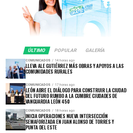
Estos operativos tienen como principal objetivo
prevenir hechos de tránsito con consecuencias fatales,
inhibir conductas de riesgo y garantizar que las
vialidades sean espacios seguros para todas y todos.
En lo que va del 2026 se ha infraccionado a 442
ÚLTIMO
POPULAR
GALERÍA
vehículos por participar en arrancones.
COMUNICADOS
14 horas ago
LLEVA ALE GUTIÉRREZ MÁS OBRAS Y APOYOS A LAS
Gracias a la oportuna denuncia ciudadana y a la rápida
COMUNIDADES RURALES
respuesta de las corporaciones de seguridad, durante
esta intervención se previnieron accidentes y se evitó
COMUNICADOS
17 horas ago
que estas conductas representaran un mayor peligro
LEÓN ABRE EL DIÁLOGO PARA CONSTRUIR LA CIUDAD
para la ciudadanía.
DEL FUTURO RUMBO A LA CUMBRE CIUDADES DE
VANGUARDIA LEÓN 450
La Secretaría de Seguridad, Prevención y Protección
COMUNICADOS
18 horas ago
Ciudadana reitera que estos operativos continuarán
INICIA OPERACIONES NUEVA INTERSECCIÓN
SEMAFORIZADA EN JUAN ALONSO DE TORRES Y
realizándose de manera permanente en distintos
PUNTA DEL ESTE
puntos del municipio, con el firme compromiso de