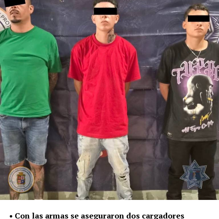
delitos y faltas administrativas.
Las sustancias y el detenido quedaron a disposición de la
Fiscalía General del Estado, autoridad encargada de dar
seguimiento a las investigaciones y determinar su
situación jurídica.
De enero a julio de este año, la Policía de León ha
asegurado 187 mil 534 dosis de distintas sustancias,
como parte del trabajo para contener su posesión,
distribución y presunta venta.
La Secretaría de Seguridad, Prevención y Protección
Ciudadana continuará con la atención de reportes y la
intervención policial para retirar estas sustancias de las
calles y evitar que lleguen a niñas, niños y jóvenes.
• Con las armas se aseguraron dos cargadores