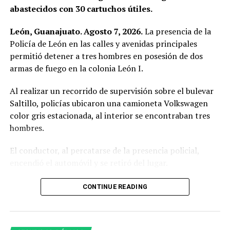
abastecidos con 30 cartuchos útiles.
León, Guanajuato. Agosto 7, 2026.
La presencia de la
Policía de León en las calles y avenidas principales
permitió detener a tres hombres en posesión de dos
armas de fuego en la colonia León I.
Al realizar un recorrido de supervisión sobre el bulevar
Saltillo, policías ubicaron una camioneta Volkswagen
color gris estacionada, al interior se encontraban tres
hombres.
El conductor, al percatarse de la presencia policial,
encendió el automóvil y se retiró del lugar.
Al circular cerca del vehículo, los oficiales observaron a
CONTINUE READING
simple vista botellas de cerveza, por lo que le indicaron
detener la marcha ante una posible falta administrativa;
sin embargo, el conductor hizo caso omiso.