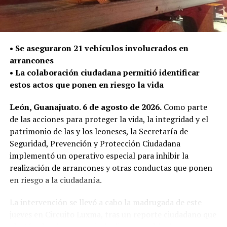
municipio; de estas, 16 fueron armas largas de uso
exclusivo del Ejército.
La Secretaría de Seguridad, Prevención y Protección
•⁠ ⁠Se aseguraron 21 vehículos involucrados en
Ciudadana continúa con el despliegue policial en las
arrancones
calles para detectar y retirar armas de fuego que puedan
•⁠ ⁠La colaboración ciudadana permitió identificar
ser utilizadas en la comisión de delitos y atender de
estos actos que ponen en riesgo la vida
manera oportuna los reportes de la ciudadanía.
León, Guanajuato. 6 de agosto de 2026.
Como parte
de las acciones para proteger la vida, la integridad y el
patrimonio de las y los leoneses, la Secretaría de
Seguridad, Prevención y Protección Ciudadana
implementó un operativo especial para inhibir la
realización de arrancones y otras conductas que ponen
en riesgo a la ciudadanía.
La intervención se llevó a cabo la madrugada de este
jueves en Circuito Luxma, tras un reporte ciudadano que
alertó sobre la presencia de diversos vehículos