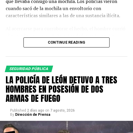
que llevaba consigo una mochila. Los policías vieron
cuando sacó de la mochila un envoltorio con
características similares a las de una sustancia ilícita.
Al acercarse para corroborar el hecho, el hombre corrió
al notar la presencia de la autoridad, por lo que los
agentes descendieron de la unidad y fueron tras él.
CONTINUE READING
A la altura de la calle Montemorelos lograron detenerlo.
Para descartar posibles fuentes de peligro, se realizó
SEGURIDAD PÚBLICA
una inspección a su persona y pertenencias, en la que
LA POLICÍA DE LEÓN DETUVO A TRES
fueron localizados 90 envoltorios con piedra base y 30
dosis de cristal.
HOMBRES EN POSESIÓN DE DOS
ARMAS DE FUEGO
La persona fue identificada como Iván Alejandro “N”,
quien quedó detenido.
Published
2 días ago
on
7 agosto, 2026
By
Dirección de Prensa
Al consultar el registro de detenidos de la Secretaría de
Seguridad, Prevención y Protección Ciudadana, se
encontró que Iván suma 16 detenciones por distintos