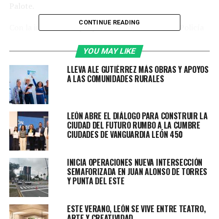
Palote.
CONTINUE READING
Con la información proporcionada, unidades de Policía
se movilizaron al lugar y ubicaron a una mujer que
coincidía con las características señaladas.
YOU MAY LIKE
LLEVA ALE GUTIÉRREZ MÁS OBRAS Y APOYOS
Al intentar acercarse para entrevistarse con ella, la
A LAS COMUNIDADES RURALES
mujer corrió del lugar, por lo que se inició una
persecución pie tierra que concluyó metros adelante.
LEÓN ABRE EL DIÁLOGO PARA CONSTRUIR LA
Ante su actitud evasiva, se le realizó una inspección,
CIUDAD DEL FUTURO RUMBO A LA CUMBRE
localizándole:
CIUDADES DE VANGUARDIA LEÓN 450
• 28 envoltorios de cristal
• 24 dosis de marihuana
INICIA OPERACIONES NUEVA INTERSECCIÓN
SEMAFORIZADA EN JUAN ALONSO DE TORRES
Por estos hechos fue detenida quien se identificó como
Y PUNTA DEL ESTE
Vanessa Concepción “N”.
Las sustancias y la implicada quedaron a disposición de
ESTE VERANO, LEÓN SE VIVE ENTRE TEATRO,
ARTE Y CREATIVIDAD
la Fiscalía General del Estado.