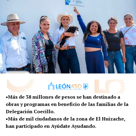
Asimismo, durante el evento se llevó a cabo la firma de
Convenio Zonas Pet-Friendly en la que se sumaron el
Parque Hidalgo, Parque Panorama, Parque México,
Parque Metropolitano de León, Parque Cárcamos y
Parque Zoológico.
“Hoy, 6 parques se convierten formalmente en
espacios amigables de mascotas”, añadió el director
de Salud Municipal.
Por último, durante este día se llevará a cabo la
esterilización de 120 mascotas en una campaña masiva,
así como, un Adoptón de mascotas del Centro de
•Más de 38 millones de pesos se han destinado a
Control y Bienestar Animal.
obras y programas en beneficio de las familias de la
Delegación Coecillo.
•Más de mil ciudadanos de la zona de El Huizache,
han participado en Ayúdate Ayudando.