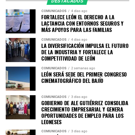
Las sesiones tendrán como sedes instituciones
DESTACADOS
académicas y organismos empresariales de la ciudad,
COMUNICADOS
4 días ago
entre ellos la Academia Metropolitana de Seguridad
FORTALECE LEÓN EL DERECHO A LA
Pública, CANACO Servytur León, Universidad
LACTANCIA CON ENTORNOS SEGUROS Y
MÁS APOYOS PARA LAS FAMILIAS
Iberoamericana León, Universidad La Salle Bajío,
CANACINTRA León y el Tecnológico de Monterrey
COMUNICADOS
4 días ago
Campus León, fortaleciendo el trabajo colaborativo
LA DIVERSIFICACIÓN IMPULSA EL FUTURO
DE LA INDUSTRIA Y FORTALECE LA
entre gobierno, academia, iniciativa privada y sociedad.
COMPETITIVIDAD DE LEÓN
Con esta agenda, el Sistema de Consejos y el Instituto
COMUNICADOS
2 semanas ago
Municipal de Planeación de León refrendan su
LEÓN SERÁ SEDE DEL PRIMER CONGRESO
compromiso con la participación ciudadana y la
CINEMATOGRÁFICO DEL BAJÍO
planeación estratégica como herramientas
fundamentales para construir una ciudad más
COMUNICADOS
3 días ago
competitiva, sostenible, incluyente y preparada para los
GOBIERNO DE ALE GUTIÉRREZ CONSOLIDA
retos de las próximas décadas.
CRECIMIENTO EMPRESARIAL Y GENERA
OPORTUNIDADES DE EMPLEO PARA LOS
LEONESES
COMUNICADOS
3 días ago