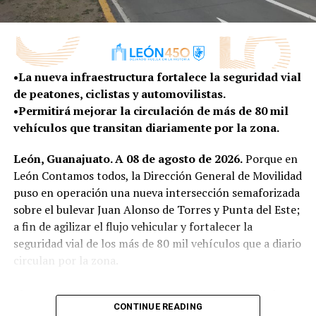
con una convicción muy clara: el futuro de una ciudad
integral que busca disminuir rezagos y generar mejores
no se improvisa; se planea. Hoy, frente a un mundo que
condiciones de vida para quienes habitan en la zona
cambia con enorme rapidez, esa tarea exige abrir nuevas
rural.
conversaciones, escuchar nuevas voces y entender las
•La nueva infraestructura fortalece la seguridad vial
tendencias que ya están transformando la manera en
Con más obras, vivienda y programas construidos de la
de peatones, ciclistas y automovilistas.
que vivimos, trabajamos, nos movemos y convivimos”,
mano de sus habitantes, el Gobierno Municipal
•Permitirá mejorar la circulación de más de 80 mil
expresó.
mantiene la cercanía con las comunidades rurales para
vehículos que transitan diariamente por la zona.
escuchar sus necesidades y convertirlas en resultados
El presidente del Consejo Directivo señaló que este
que mejoren la vida de sus familias.
León, Guanajuato. A 08 de agosto de 2026.
Porque en
proceso permitirá que León llegue a su 450 aniversario
León Contamos todos, la Dirección General de Movilidad
no solo para celebrar su historia, sino también para
puso en operación una nueva intersección semaforizada
imaginar y construir la ciudad que quiere ser en las
sobre el bulevar Juan Alonso de Torres y Punta del Este;
próximas décadas, con una visión compartida entre los
a fin de agilizar el flujo vehicular y fortalecer la
distintos sectores de la sociedad.
seguridad vial de los más de 80 mil vehículos que a diario
“Porque una ciudad con 450 años de historia
circulan por la zona.
también tiene la responsabilidad de imaginar con
valentía su siguiente etapa”, agregó.
El proyecto de esta nueva intersección semaforizada no
CONTINUE READING
solo contempló la instalación de dispositivos de control