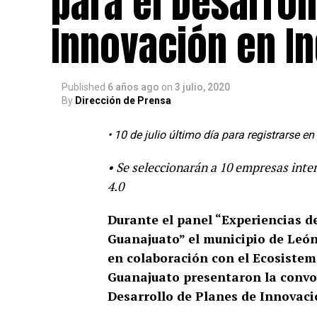
para el Desarrol
Innovación en In
Published
6 años ago
on
3 julio, 2020
By
Dirección de Prensa
• 10 de julio último día para registrarse e
• Se seleccionarán a 10 empresas inte
4.0
Durante el panel “Experiencias d
Guanajuato” el municipio de León
en colaboración con el Ecosistem
Guanajuato presentaron la convoc
Desarrollo de Planes de Innovaci