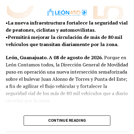
no se improvisa; se planea. Hoy, frente a un mundo que
condiciones de vida para quienes habitan en la zona
cambia con enorme rapidez, esa tarea exige abrir nuevas
rural.
conversaciones, escuchar nuevas voces y entender las
•La nueva infraestructura fortalece la seguridad vial
tendencias que ya están transformando la manera en
Con más obras, vivienda y programas construidos de la
de peatones, ciclistas y automovilistas.
que vivimos, trabajamos, nos movemos y convivimos”,
mano de sus habitantes, el Gobierno Municipal
•Permitirá mejorar la circulación de más de 80 mil
expresó.
mantiene la cercanía con las comunidades rurales para
vehículos que transitan diariamente por la zona.
escuchar sus necesidades y convertirlas en resultados
El presidente del Consejo Directivo señaló que este
que mejoren la vida de sus familias.
León, Guanajuato. A 08 de agosto de 2026.
Porque en
proceso permitirá que León llegue a su 450 aniversario
León Contamos todos, la Dirección General de Movilidad
no solo para celebrar su historia, sino también para
puso en operación una nueva intersección semaforizada
imaginar y construir la ciudad que quiere ser en las
sobre el bulevar Juan Alonso de Torres y Punta del Este;
próximas décadas, con una visión compartida entre los
a fin de agilizar el flujo vehicular y fortalecer la
distintos sectores de la sociedad.
seguridad vial de los más de 80 mil vehículos que a diario
“Porque una ciudad con 450 años de historia
circulan por la zona.
también tiene la responsabilidad de imaginar con
valentía su siguiente etapa”, agregó.
El proyecto de esta nueva intersección semaforizada no
CONTINUE READING
solo contempló la instalación de dispositivos de control
SEIS EJES PARA IMAGINAR EL LEÓN DEL FUTURO
del tránsito, sino que también se aperturaron