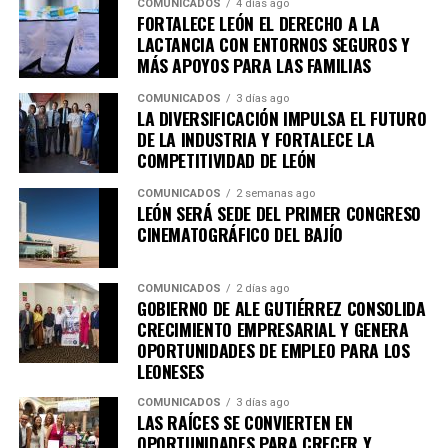
COMUNICADOS
4 días ago
entre ellos la Academia Metropolitana de Seguridad
FORTALECE LEÓN EL DERECHO A LA
Pública, CANACO Servytur León, Universidad
LACTANCIA CON ENTORNOS SEGUROS Y
MÁS APOYOS PARA LAS FAMILIAS
Iberoamericana León, Universidad La Salle Bajío,
CANACINTRA León y el Tecnológico de Monterrey
COMUNICADOS
3 días ago
Campus León, fortaleciendo el trabajo colaborativo
LA DIVERSIFICACIÓN IMPULSA EL FUTURO
DE LA INDUSTRIA Y FORTALECE LA
entre gobierno, academia, iniciativa privada y sociedad.
COMPETITIVIDAD DE LEÓN
Con esta agenda, el Sistema de Consejos y el Instituto
COMUNICADOS
2 semanas ago
Municipal de Planeación de León refrendan su
LEÓN SERÁ SEDE DEL PRIMER CONGRESO
compromiso con la participación ciudadana y la
CINEMATOGRÁFICO DEL BAJÍO
planeación estratégica como herramientas
fundamentales para construir una ciudad más
COMUNICADOS
2 días ago
competitiva, sostenible, incluyente y preparada para los
GOBIERNO DE ALE GUTIÉRREZ CONSOLIDA
retos de las próximas décadas.
CRECIMIENTO EMPRESARIAL Y GENERA
OPORTUNIDADES DE EMPLEO PARA LOS
LEONESES
COMUNICADOS
3 días ago
LAS RAÍCES SE CONVIERTEN EN
OPORTUNIDADES PARA CRECER Y