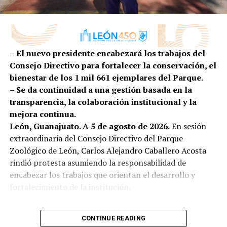
el centro de las decisiones; es por ello que
preparada para conquistar nuevos mercados.
transformamos la atención de la primera infancia de
una tarea social a una política pública efectiva”,
comentó.
– El nuevo presidente encabezará los trabajos del
Por su parte, la secretaria ejecutiva de SIPINNA León,
Consejo Directivo para fortalecer la conservación, el
Alina Hernández, subrayó que garantizar entornos
bienestar de los 1 mil 661 ejemplares del Parque.
adecuados para la lactancia es una responsabilidad
– Se da continuidad a una gestión basada en la
compartida entre gobierno, iniciativa privada,
transparencia, la colaboración institucional y la
instituciones y sociedad.
mejora continua.
León, Guanajuato. A 5 de agosto de 2026.
En sesión
“La lactancia materna no es una responsabilidad
extraordinaria del Consejo Directivo del Parque
que deba recaer únicamente en las madres o en las
Zoológico de León, Carlos Alejandro Caballero Acosta
personas lactantes; es una tarea que requiere el
rindió protesta asumiendo la responsabilidad de
compromiso de toda la sociedad. Es el primer acto
encabezar los trabajos que orientan el desarrollo y
de amor, de protección y de cuidado que fortalece un
fortalecimiento de la institución.
vínculo único entre quien amamanta y quien recibe
ese alimento”, expresó.
Con esta designación, el Consejo Directivo reafirma su
CONTINUE READING
compromiso de dar continuidad al trabajo orientado al