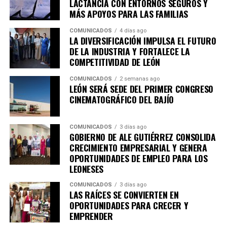
Pública, CANACO Servytur León, Universidad
LACTANCIA CON ENTORNOS SEGUROS Y
MÁS APOYOS PARA LAS FAMILIAS
Iberoamericana León, Universidad La Salle Bajío,
CANACINTRA León y el Tecnológico de Monterrey
COMUNICADOS
4 días ago
Campus León, fortaleciendo el trabajo colaborativo
LA DIVERSIFICACIÓN IMPULSA EL FUTURO
DE LA INDUSTRIA Y FORTALECE LA
entre gobierno, academia, iniciativa privada y sociedad.
COMPETITIVIDAD DE LEÓN
Con esta agenda, el Sistema de Consejos y el Instituto
COMUNICADOS
2 semanas ago
Municipal de Planeación de León refrendan su
LEÓN SERÁ SEDE DEL PRIMER CONGRESO
compromiso con la participación ciudadana y la
CINEMATOGRÁFICO DEL BAJÍO
planeación estratégica como herramientas
fundamentales para construir una ciudad más
COMUNICADOS
3 días ago
competitiva, sostenible, incluyente y preparada para los
GOBIERNO DE ALE GUTIÉRREZ CONSOLIDA
retos de las próximas décadas.
CRECIMIENTO EMPRESARIAL Y GENERA
OPORTUNIDADES DE EMPLEO PARA LOS
LEONESES
COMUNICADOS
3 días ago
LAS RAÍCES SE CONVIERTEN EN
OPORTUNIDADES PARA CRECER Y
EMPRENDER