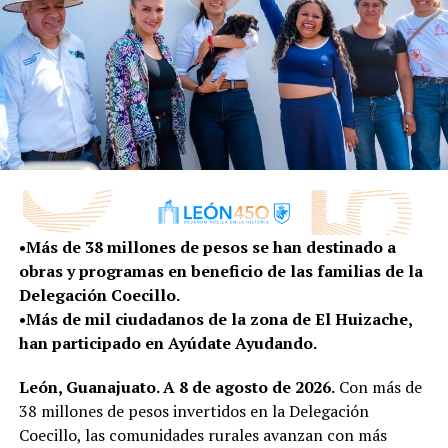
sigue apoyando a los productores gracias a la
colaboración del Gobierno del a través de la SDAyR que
nunca niegan recursos para que el campo leonés sea
cada vez más productivo y competitivo.
“En León la actividad ganadera es de Primera. Tenemos
de los mejores criadores de carne y leche que hay en
México. Hoy a pesar de la contingencia por el covid-19
que ocasionó el cierre de canales de comercialización y
baja movilización de ganado, el campo leonés sigue
•Más de 38 millones de pesos se han destinado a
fuerte”, agregó.
obras y programas en beneficio de las familias de la
Delegación Coecillo.
Durante su discurso, Rodolfo Ponce, director de
•Más de mil ciudadanos de la zona de El Huizache,
Desarrollo Rural, expresó que, de la mano con Gobierno
han participado en Ayúdate Ayudando.
del Estado, a través de la Secretaría de Desarrollo
Agroalimentario y Rural SDAyR, fue realizada la
León, Guanajuato. A 8 de agosto de 2026.
Con más de
convocatoria desde el pasado febrero, con la que los
38 millones de pesos invertidos en la Delegación
beneficiados pudieron conocer las bases para participar.
Coecillo, las comunidades rurales avanzan con más