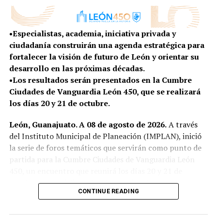
de la zona Huizache, en la comunidad Saucillo de Ávalos,
en 2024, con una inversión de más de 2.2 millones de
pesos.
•Especialistas, academia, iniciativa privada y
ciudadanía construirán una agenda estratégica para
A través de Ayúdate Ayudando se ha brindado empleo
fortalecer la visión de futuro de León y orientar su
temporal a más de mil habitantes, con un monto
desarrollo en las próximas décadas.
superior a los 4.6 millones de pesos.
•Los resultados serán presentados en la Cumbre
Ciudades de Vanguardia León 450, que se realizará
Para este 2026, las familias de la zona Huizache
los días 20 y 21 de octubre.
volvieron a participar en el programa de Presupuesto
Participativo y ganaron el proyecto “Por un mejor
León, Guanajuato. A 08 de agosto de 2026.
A través
camino de Saucillo de Ávalos a Buenos Aires”, cuya
del Instituto Municipal de Planeación (IMPLAN), inició
inversión es superior a los 2.2 millones de pesos.
la serie de foros temáticos que servirán como punto de
partida para la Cumbre Ciudades de Vanguardia León
Femia Falcón, delegada de Mesa de Ibarrilla, agradeció
450, un encuentro que reunirá los días 20 y 21 de
los apoyos municipales y reconoció la cercanía que se
octubre a especialistas locales, nacionales e
mantiene con las familias de las comunidades.
CONTINUE READING
internacionales para analizar los desafíos y
oportunidades que marcarán el futuro del municipio.
“Gracias por estar aquí, por escucharnos y estar