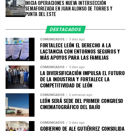
Ciudad sustentable y Resiliente- 11 de septiembre.
INICIA OPERACIONES NUEVA INTERSECCIÓN
SEMAFORIZADA EN JUAN ALONSO DE TORRES Y
Desarrollo Económico- 14 de septiembre.
PUNTA DEL ESTE
Educación y Cultura- 30 de septiembre.
Las sesiones tendrán como sedes instituciones
DESTACADOS
académicas y organismos empresariales de la ciudad,
COMUNICADOS
3 días ago
entre ellos la Academia Metropolitana de Seguridad
FORTALECE LEÓN EL DERECHO A LA
Pública, CANACO Servytur León, Universidad
LACTANCIA CON ENTORNOS SEGUROS Y
MÁS APOYOS PARA LAS FAMILIAS
Iberoamericana León, Universidad La Salle Bajío,
CANACINTRA León y el Tecnológico de Monterrey
COMUNICADOS
3 días ago
Campus León, fortaleciendo el trabajo colaborativo
LA DIVERSIFICACIÓN IMPULSA EL FUTURO
DE LA INDUSTRIA Y FORTALECE LA
entre gobierno, academia, iniciativa privada y sociedad.
COMPETITIVIDAD DE LEÓN
Con esta agenda, el Sistema de Consejos y el Instituto
COMUNICADOS
2 semanas ago
Municipal de Planeación de León refrendan su
LEÓN SERÁ SEDE DEL PRIMER CONGRESO
compromiso con la participación ciudadana y la
CINEMATOGRÁFICO DEL BAJÍO
planeación estratégica como herramientas
fundamentales para construir una ciudad más
COMUNICADOS
2 días ago
competitiva, sostenible, incluyente y preparada para los
GOBIERNO DE ALE GUTIÉRREZ CONSOLIDA