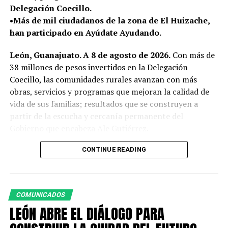
actividades que promueven la creatividad, el aprendizaje
Delegación Coecillo.
y la convivencia comunitaria.
•Más de mil ciudadanos de la zona de El Huizache,
han participado en Ayúdate Ayudando.
RELATED TOPICS:
ACTIVIDADES
DESTACADO
ICL
INSTITUTO CULTURAL DE LEÓN
JUNIO
LEÓN
León, Guanajuato. A 8 de agosto de 2026.
Con más de
38 millones de pesos invertidos en la Delegación
UP NEXT
LA CONVENCIÓN NACIONAL NIKKEI 2026 FORTALECE LA
Coecillo, las comunidades rurales avanzan con más
RELACIÓN ENTRE LEÓN Y JAPÓN
obras, servicios y programas que mejoran la calidad de
vida de sus familias; resultados que se construyen a
DON'T MISS
LEÓN CONSTRUYE UN FUTURO SEGURO PARA LA
partir de la escucha y cercanía permanente del
INVERSIÓN Y EL DESARROLLO
Gobierno que encabeza Ale Gutiérrez.
Como parte de esta atención cercana, la presidenta
CONTINUE READING
municipal Ale Gutiérrez, acompañada por autoridades
municipales, realizó un recorrido de supervisión por la
zona de el Huizache y Mesa de Ibarrilla para conocer de
COMUNICADOS
primera mano los avances de las obras de alumbrado
LEÓN ABRE EL DIÁLOGO PARA
público y mejoramiento de vivienda, además de escuchar
las necesidades de las familias de las comunidades.