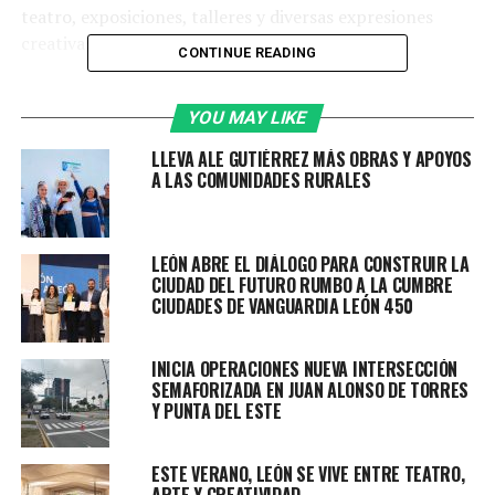
teatro, exposiciones, talleres y diversas expresiones
creativas en distintos espacios de la ciudad.
CONTINUE READING
Del total de actividades programadas, el 98% serán de
acceso gratuito, reafirmando el compromiso de acercar
YOU MAY LIKE
la cultura a más personas y fortalecer la convivencia a
LLEVA ALE GUTIÉRREZ MÁS OBRAS Y APOYOS
través del arte.
A LAS COMUNIDADES RURALES
Entre las actividades más destacadas se encuentra la 79
Muestra Internacional de Cine de la Cineteca Nacional,
LEÓN ABRE EL DIÁLOGO PARA CONSTRUIR LA
que se realizará del 9 al 18 de junio en Plaza de Gallos
CIUDAD DEL FUTURO RUMBO A LA CUMBRE
con entrada libre.
CIUDADES DE VANGUARDIA LEÓN 450
La cartelera contempla producciones de México, Corea
INICIA OPERACIONES NUEVA INTERSECCIÓN
del Sur, Francia, Cuba, Alemania, China, Palestina y
SEMAFORIZADA EN JUAN ALONSO DE TORRES
otros países, consolidando a León como un espacio para
Y PUNTA DEL ESTE
la exhibición cinematográfica de talla internacional.
ESTE VERANO, LEÓN SE VIVE ENTRE TEATRO,
Asimismo, del 28 de junio al 4 de julio se llevará a cabo el
ARTE Y CREATIVIDAD