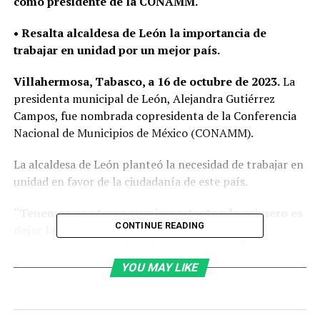
como presidente de la CONAMM.
• Resalta alcaldesa de León la importancia de
trabajar en unidad por un mejor país.
Villahermosa, Tabasco, a 16 de octubre de 2023.
La
presidenta municipal de León, Alejandra Gutiérrez
Campos, fue nombrada copresidenta de la Conferencia
Nacional de Municipios de México (CONAMM).
La alcaldesa de León planteó la necesidad de trabajar en
unidad en favor de la ciudadanía de este país.
“Tenemos una tarea muy importante y lo primero es
CONTINUE READING
dejar las diferencias y buscar cuáles son las
coincidencias. Cuando solamente vemos las
diferencias las cosas no avanzan, y cuando vemos
YOU MAY LIKE
las coincidencias hay puntos de encuentro en los
que podemos caminar.