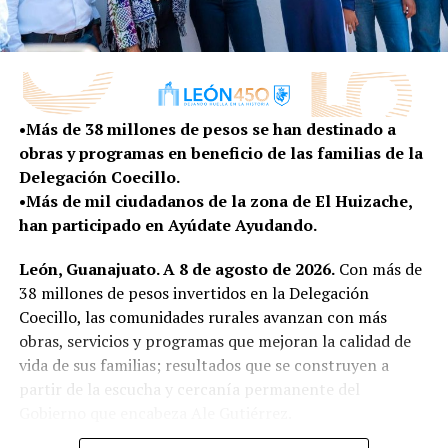
absolutamente de todos”, reiteró.
Actualmente, la CONAMM está conformada por la
Asociación Nacional de Alcaldes (ANAC), Asociación de
Autoridades Locales de México (AALMAC) y la
Federación Nacional de Municipios de México
•Más de 38 millones de pesos se han destinado a
(FENAMM).
obras y programas en beneficio de las familias de la
Delegación Coecillo.
Durante la ceremonia oficial en la que también participó
•Más de mil ciudadanos de la zona de El Huizache,
el gobernador de Tabasco, Carlos Manuel Merino
han participado en Ayúdate Ayudando.
Campos, el alcalde de Macuspana, Tabasco, Julio
Ernesto Gutiérrez Bocanegra, fue designado presidente
León, Guanajuato. A 8 de agosto de 2026.
Con más de
de la CONAMM y Paola Angón Silva, presidenta
38 millones de pesos invertidos en la Delegación
municipal de San Pedro Cholula, Puebla, como
Coecillo, las comunidades rurales avanzan con más
vicepresidenta.
obras, servicios y programas que mejoran la calidad de
vida de sus familias; resultados que se construyen a
En esta reunión también participaron el presidente
partir de la escucha y cercanía permanente del
municipal de Ahome, Sinaloa, y presidente nacional de
Gobierno que encabeza Ale Gutiérrez.
AALMAC, Gerardo Vargas Landeros; así como el