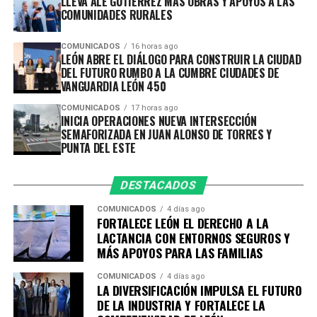
LLEVA ALE GUTIÉRREZ MÁS OBRAS Y APOYOS A LAS
que contribuirá a fortalecer la visión de futuro del
COMUNIDADES RURALES
municipio.
Con estas acciones, León avanza hacia una movilidad
COMUNICADOS
16 horas ago
más segura, accesible e incluyente, donde se impulsa la
Los trabajos se desarrollarán en torno a seis ejes
LEÓN ABRE EL DIÁLOGO PARA CONSTRUIR LA CIUDAD
seguridad vial en beneficio de todas y todos.
estratégicos:
DEL FUTURO RUMBO A LA CUMBRE CIUDADES DE
VANGUARDIA LEÓN 450
Movilidad Inteligente y Sostenible- 17 de agosto.
Desarrollo Social, Equidad e Inclusión- 4 de septiembre.
COMUNICADOS
17 horas ago
Ciudad sustentable y Resiliente- 11 de septiembre.
INICIA OPERACIONES NUEVA INTERSECCIÓN
SEMAFORIZADA EN JUAN ALONSO DE TORRES Y
Desarrollo Económico- 14 de septiembre.
PUNTA DEL ESTE
Educación y Cultura- 30 de septiembre.
Las sesiones tendrán como sedes instituciones
DESTACADOS
académicas y organismos empresariales de la ciudad,
COMUNICADOS
4 días ago
entre ellos la Academia Metropolitana de Seguridad
FORTALECE LEÓN EL DERECHO A LA
Pública, CANACO Servytur León, Universidad
LACTANCIA CON ENTORNOS SEGUROS Y
MÁS APOYOS PARA LAS FAMILIAS
Iberoamericana León, Universidad La Salle Bajío,
CANACINTRA León y el Tecnológico de Monterrey
COMUNICADOS
4 días ago
Campus León, fortaleciendo el trabajo colaborativo
LA DIVERSIFICACIÓN IMPULSA EL FUTURO
DE LA INDUSTRIA Y FORTALECE LA
entre gobierno, academia, iniciativa privada y sociedad.