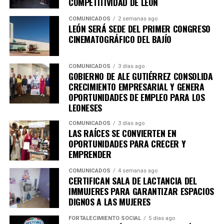
COMPETITIVIDAD DE LEÓN
Con esta agenda, el Sistema de Consejos y el Instituto
COMUNICADOS
2 semanas ago
Municipal de Planeación de León refrendan su
LEÓN SERÁ SEDE DEL PRIMER CONGRESO
compromiso con la participación ciudadana y la
CINEMATOGRÁFICO DEL BAJÍO
planeación estratégica como herramientas
fundamentales para construir una ciudad más
COMUNICADOS
3 días ago
competitiva, sostenible, incluyente y preparada para los
GOBIERNO DE ALE GUTIÉRREZ CONSOLIDA
retos de las próximas décadas.
CRECIMIENTO EMPRESARIAL Y GENERA
OPORTUNIDADES DE EMPLEO PARA LOS
LEONESES
COMUNICADOS
3 días ago
LAS RAÍCES SE CONVIERTEN EN
OPORTUNIDADES PARA CRECER Y
EMPRENDER
COMUNICADOS
4 semanas ago
CERTIFICAN SALA DE LACTANCIA DEL
IMMUJERES PARA GARANTIZAR ESPACIOS
DIGNOS A LAS MUJERES
FORTALECIMIENTO SOCIAL
5 días ago