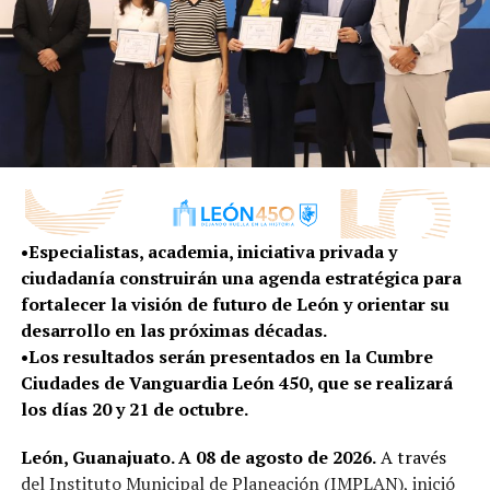
plazas públicas de diversas comunidades rurales, como
Mesa de Ibarrilla, El Huizache, Buenos Aires y Capulín,
por mencionar algunas, con más de 160 luminarias
instaladas y una inversión de 5.1 millones de pesos.
Asimismo, los habitantes de la zona participaron y
ganaron en Participa León la rehabilitación del camino
de la zona Huizache, en la comunidad Saucillo de Ávalos,
en 2024, con una inversión de más de 2.2 millones de
pesos.
•Especialistas, academia, iniciativa privada y
ciudadanía construirán una agenda estratégica para
A través de Ayúdate Ayudando se ha brindado empleo
fortalecer la visión de futuro de León y orientar su
temporal a más de mil habitantes, con un monto
desarrollo en las próximas décadas.
superior a los 4.6 millones de pesos.
•Los resultados serán presentados en la Cumbre
Ciudades de Vanguardia León 450, que se realizará
Para este 2026, las familias de la zona Huizache
los días 20 y 21 de octubre.
volvieron a participar en el programa de Presupuesto
Participativo y ganaron el proyecto “Por un mejor
León, Guanajuato. A 08 de agosto de 2026.
A través
camino de Saucillo de Ávalos a Buenos Aires”, cuya
del Instituto Municipal de Planeación (IMPLAN), inició