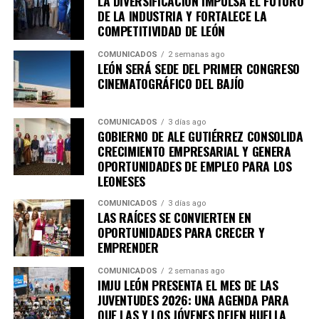
LA DIVERSIFICACIÓN IMPULSA EL FUTURO
siempre presente en nuestras comunidades. A
DE LA INDUSTRIA Y FORTALECE LA
futuro con más oportunidades para todas y todos.
nombre de todas las familias beneficiadas queremos
COMPETITIVIDAD DE LEÓN
darles las gracias de corazón por todo el apoyo que
nos ha hecho llegar y así nos cambia la vida”,
COMUNICADOS
2 semanas ago
LEÓN SERÁ SEDE DEL PRIMER CONGRESO
expresó.
CINEMATOGRÁFICO DEL BAJÍO
PROGRAMA MEJORAMIENTO DE VIVIENDA LLEGA
A LAS COMUNIDADES RURALES
COMUNICADOS
3 días ago
GOBIERNO DE ALE GUTIÉRREZ CONSOLIDA
CRECIMIENTO EMPRESARIAL Y GENERA
La presidenta municipal, junto con su comitiva, visitó a
OPORTUNIDADES DE EMPLEO PARA LOS
familias beneficiarias del programa de Mejoramiento de
LEONESES
Vivienda, entre ellas María del Carmen Falcón Flores, de
74 años, quien vive con su esposo y recibió acciones para
COMUNICADOS
3 días ago
LAS RAÍCES SE CONVIERTEN EN
mejorar las condiciones de su hogar.
OPORTUNIDADES PARA CRECER Y
EMPRENDER
Estas acciones permiten atender necesidades
prioritarias de las familias que habitan en las
COMUNICADOS
2 semanas ago
IMJU LEÓN PRESENTA EL MES DE LAS
comunidades rurales y brindarles espacios más seguros y
JUVENTUDES 2026: UNA AGENDA PARA
adecuados, para que puedan desarrollar su vida
QUE LAS Y LOS JÓVENES DEJEN HUELLA