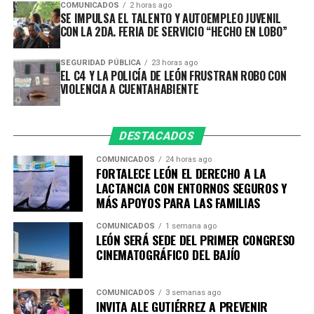
manufactura avanzada y la industria alimentaria,
COMUNICADOS
2 horas ago
SE IMPULSA EL TALENTO Y AUTOEMPLEO JUVENIL
demostrando que el talento leonés puede responder a
CON LA 2DA. FERIA DE SERVICIO “HECHO EN LOBO”
las exigencias de mercados cada vez más especializados.
SEGURIDAD PÚBLICA
23 horas ago
Asimismo, refrendó el compromiso del Gobierno
EL C4 Y LA POLICÍA DE LEÓN FRUSTRAN ROBO CON
Municipal para seguir impulsando políticas que
VIOLENCIA A CUENTAHABIENTE
fortalezcan el desarrollo económico mediante la
atracción de inversiones, la formación de talento, la
vinculación entre empresas y academia, así como la
DESTACADOS
innovación y el crecimiento de las empresas locales.
COMUNICADOS
24 horas ago
FORTALECE LEÓN EL DERECHO A LA
Por su parte, el presidente de APIMEX, Mauricio Ruíz
LACTANCIA CON ENTORNOS SEGUROS Y
Campos, señaló que la industria vive un momento
MÁS APOYOS PARA LAS FAMILIAS
decisivo que exige evolucionar y construir nuevas
COMUNICADOS
1 semana ago
estrategias para mantener la competitividad.
LEÓN SERÁ SEDE DEL PRIMER CONGRESO
CINEMATOGRÁFICO DEL BAJÍO
Destacó que el conocimiento desarrollado durante
décadas en el sector cuero-calzado hoy permite generar
COMUNICADOS
3 semanas ago
oportunidades en industrias como la automotriz,
INVITA ALE GUTIÉRREZ A PREVENIR