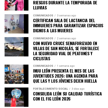
aeronáutica, mobiliario, moda y manufactura avanzada,
RIESGOS DURANTE LA TEMPORADA DE
reflejando la capacidad de adaptación de las empresas
LLUVIAS
proveedoras.
COMUNICADOS
3 semanas ago
CERTIFICAN SALA DE LACTANCIA DEL
“Es el momento de seguir buscando las nuevas
IMMUJERES PARA GARANTIZAR ESPACIOS
oportunidades y desarrollar estrategias para
DIGNOS A LAS MUJERES
enfrentar lo que hoy vive la industria, No queremos
COMUNICADOS
2 semanas ago
dejar pasar ninguna oportunidad para APIMEX y
CON NUEVO CRUCE SEMAFORIZADO EN
para México; la buena noticia es que nuestra
VILLAS DE SAN NICOLÁS, SE FORTALECE
industria también ha evolucionado” destacó.
LA SEGURIDAD VIAL DE PEATONES Y
CICLISTAS
Con la participación de empresas, compradores,
COMUNICADOS
1 semana ago
especialistas y representantes del sector productivo,
IMJU LEÓN PRESENTA EL MES DE LAS
DIVEX 2026 reafirma a León como un referente
JUVENTUDES 2026: UNA AGENDA PARA
QUE LAS Y LOS JÓVENES DEJEN HUELLA
nacional en innovación industrial, impulsando una
proveeduría cada vez más competitiva, diversificada y
FORTALECIMIENTO SOCIAL
3 días ago
preparada para conquistar nuevos mercados.
CONSOLIDA LEÓN SU CALIDAD TURÍSTICA
CON EL FIG LEÓN 2026