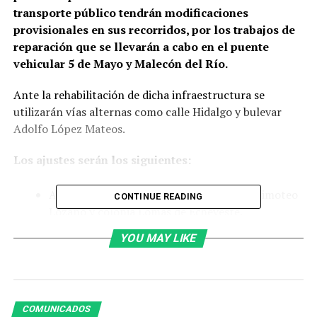
transporte público tendrán modificaciones
provisionales en sus recorridos, por los trabajos de
reparación que se llevarán a cabo en el puente
vehicular 5 de Mayo y Malecón del Río.
Ante la rehabilitación de dicha infraestructura se
utilizarán vías alternas como calle Hidalgo y bulevar
Adolfo López Mateos.
Los ajustes serán los siguientes:
Auxiliares: La ruta X-07 salida Terminal Timoteo
CONTINUE READING
Lozano y colonia Lomas de Echeveste.
Convencionales: Rutas R-18, R-02, R-37, R-87, R-
YOU MAY LIKE
19, R-19 Ojo de Agua, R-19 Rivera.
Alimentadoras: Ruta A-47 salida Terminal
Maravillas y Centro.
COMUNICADOS