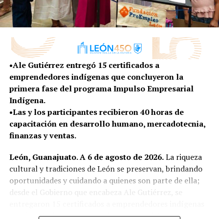
DARÁN EL “GRITO” EN 280 COLONIAS DE LEÓN
•Ale Gutiérrez entregó 15 certificados a
emprendedores indígenas que concluyeron la
primera fase del programa Impulso Empresarial
Indígena.
•Las y los participantes recibieron 40 horas de
capacitación en desarrollo humano, mercadotecnia,
finanzas y ventas.
León, Guanajuato. A 6 de agosto de 2026.
La riqueza
cultural y tradiciones de León se preservan, brindando
oportunidades y cuidando a quienes son parte de ella;
desde el Gobierno que encabeza Ale Gutiérrez, se
entregaron 15 certificados a emprendedores indígenas
que fortalecieron sus negocios a través del programa