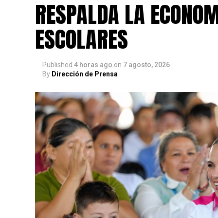
RESPALDA LA ECONOM
ESCOLARES
Published
4 horas ago
on
7 agosto, 2026
By
Dirección de Prensa