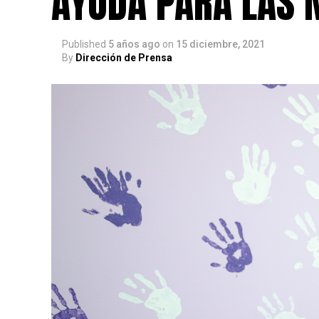
AYUDA PARA LAS 
Published
5 años ago
on
15 diciembre, 2021
By
Dirección de Prensa