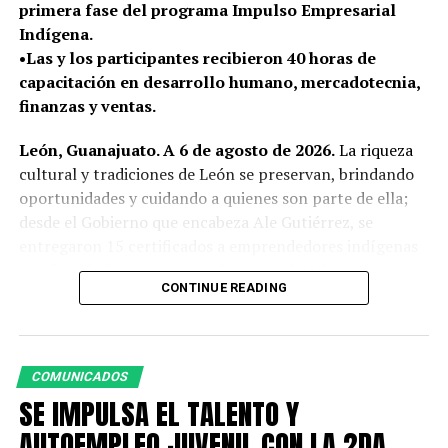
primera fase del programa Impulso Empresarial
UP NEXT
Indígena.
Unidad de Administración de Servicios acelera procesos
en la ciudad
•Las y los participantes recibieron 40 horas de
capacitación en desarrollo humano, mercadotecnia,
DON'T MISS
finanzas y ventas.
¡Viva el Barrio de San Juan de Dios!
León, Guanajuato. A 6 de agosto de 2026.
La riqueza
cultural y tradiciones de León se preservan, brindando
oportunidades y cuidando a quienes son parte de ella;
desde el Gobierno que encabeza Ale Gutiérrez, se
entregaron 15 certificados a emprendedores indígenas
que fortalecieron sus negocios a través del programa
CONTINUE READING
Impulso Empresarial Indígena.
En el marco del Día Internacional de los Pueblos
Indígenas, que se conmemora el próximo 9 de agosto,
COMUNICADOS
esta estrategia, impulsada por la Dirección General de
SE IMPULSA EL TALENTO Y
Economía en coordinación con Fundación ProEmpleo,
brinda capacitación, asesoría y vinculación comercial a
AUTOEMPLEO JUVENIL CON LA 2DA.