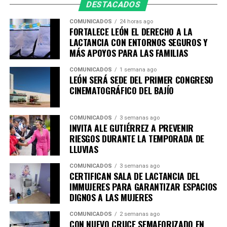
DESTACADOS
vinculación entre empresas y academia, así como la
COMUNICADOS
24 horas ago
innovación y el crecimiento de las empresas locales.
FORTALECE LEÓN EL DERECHO A LA
LACTANCIA CON ENTORNOS SEGUROS Y
Por su parte, el presidente de APIMEX, Mauricio Ruíz
MÁS APOYOS PARA LAS FAMILIAS
Campos, señaló que la industria vive un momento
decisivo que exige evolucionar y construir nuevas
COMUNICADOS
1 semana ago
LEÓN SERÁ SEDE DEL PRIMER CONGRESO
estrategias para mantener la competitividad.
CINEMATOGRÁFICO DEL BAJÍO
Destacó que el conocimiento desarrollado durante
décadas en el sector cuero-calzado hoy permite generar
COMUNICADOS
3 semanas ago
INVITA ALE GUTIÉRREZ A PREVENIR
oportunidades en industrias como la automotriz,
RIESGOS DURANTE LA TEMPORADA DE
aeronáutica, mobiliario, moda y manufactura avanzada,
LLUVIAS
reflejando la capacidad de adaptación de las empresas
proveedoras.
COMUNICADOS
3 semanas ago
CERTIFICAN SALA DE LACTANCIA DEL
IMMUJERES PARA GARANTIZAR ESPACIOS
“Es el momento de seguir buscando las nuevas
DIGNOS A LAS MUJERES
oportunidades y desarrollar estrategias para
enfrentar lo que hoy vive la industria, No queremos
COMUNICADOS
2 semanas ago
CON NUEVO CRUCE SEMAFORIZADO EN
dejar pasar ninguna oportunidad para APIMEX y