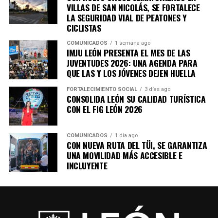
VILLAS DE SAN NICOLÁS, SE FORTALECE
para México; la buena noticia es que nuestra
LA SEGURIDAD VIAL DE PEATONES Y
industria también ha evolucionado” destacó.
CICLISTAS
Con la participación de empresas, compradores,
COMUNICADOS
1 semana ago
IMJU LEÓN PRESENTA EL MES DE LAS
especialistas y representantes del sector productivo,
JUVENTUDES 2026: UNA AGENDA PARA
DIVEX 2026 reafirma a León como un referente
QUE LAS Y LOS JÓVENES DEJEN HUELLA
nacional en innovación industrial, impulsando una
proveeduría cada vez más competitiva, diversificada y
FORTALECIMIENTO SOCIAL
3 días ago
CONSOLIDA LEÓN SU CALIDAD TURÍSTICA
preparada para conquistar nuevos mercados.
CON EL FIG LEÓN 2026
COMUNICADOS
1 día ago
CON NUEVA RUTA DEL TÜI, SE GARANTIZA
UNA MOVILIDAD MÁS ACCESIBLE E
INCLUYENTE