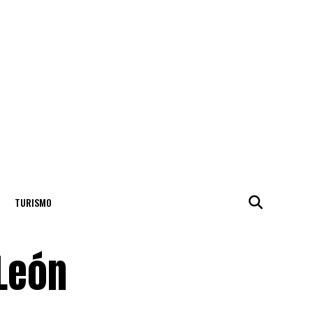
TURISMO
 León