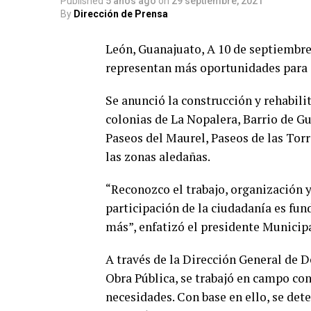
Published
5 años ago
on
29 septiembre, 2021
By
Dirección de Prensa
León, Guanajuato, A 10 de septiembre 
representan más oportunidades para e
Se anunció la construcción y rehabilit
colonias de La Nopalera, Barrio de Gu
Paseos del Maurel, Paseos de las Torr
las zonas aledañas.
“Reconozco el trabajo, organización 
participación de la ciudadanía es fun
más”, enfatizó el presidente Municipa
A través de la Dirección General de 
Obra Pública, se trabajó en campo con 
necesidades. Con base en ello, se det