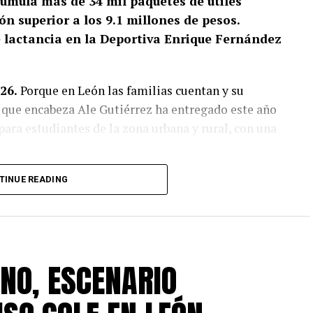
cumula más de 34 mil paquetes de útiles
ón superior a los 9.1 millones de pesos.
e lactancia en la Deportiva Enrique Fernández
26.
Porque en León las familias cuentan y su
que encabeza Ale Gutiérrez ha entregado este año
para estudiantes de la zona urbana y rural, con una
 2026-2027, este apoyo representa un alivio para las
TINUE READING
, niños y adolescentes cuenten con las
s aulas y continuar con sus estudios.
Elizabeth Rodríguez, madre de tres hijos que
NO, ESCENARIO
y preparatoria, recibir este apoyo representa un
familia, especialmente por los gastos que implica