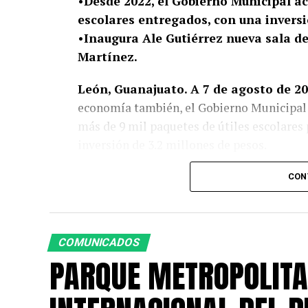
•Desde 2022, el Gobierno Municipal a
escolares entregados, con una inversi
•Inaugura Ale Gutiérrez nueva sala d
Martínez.
León, Guanajuato. A 7 de agosto de 20
economía también, el Gobierno Municipal 
más de 9 mil paquetes de útiles escolares 
inversión de 3.2 millones de pesos.
A tres semanas del inicio del ciclo escolar
CON
familias leonesas y contribuye a que niñas
herramientas necesarias para regresar a la
COMUNICADOS
Como lo es el caso de la ciudadana Nancy 
PARQUE METROPOLITA
cursan actualmente preescolar, secundaria 
ahorro importante para la economía de su 
el regreso a clases.