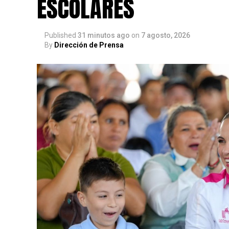
ESCOLARES
Published
31 minutos ago
on
7 agosto, 2026
By
Dirección de Prensa