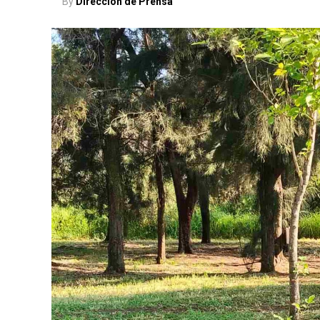
By
Dirección de Prensa
Ale Gutiérrez destacó que en León las fami
del municipio proveer la educación, la Ad
488 millones de pesos (solo en infraestru
familias, particularmente ante los gastos 
“Dicen que en el gobierno, el amor s
para nosotros ellos (los niños y niña
tenemos que meter presupuesto y agen
Y agregó: “Vamos a seguir trabajando,
entrando. Pero el Municipio le entra 
familia”, concluyó.
Los paquetes de útiles incluyen mochila, cu
colores, lápiz adhesivo, juego de geometría
urbana y 2 mil 500 de rural, cuya inversión