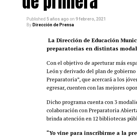
de primera
Published
5 años ago
on
9 febrero, 2021
By
Dirección de Prensa
La Dirección de Educación Munic
preparatorias en distintas modal
Con el objetivo de aperturar más esp
León y derivado del plan de gobiern
Preparatoria”, que acercará a los jóv
egresar, cuenten con las mejores opo
Dicho programa cuenta con 3 modalida
colaboración con Preparatoria Abiert
brinda atención en 12 bibliotecas púb
“Yo vine para inscribirme a la pr