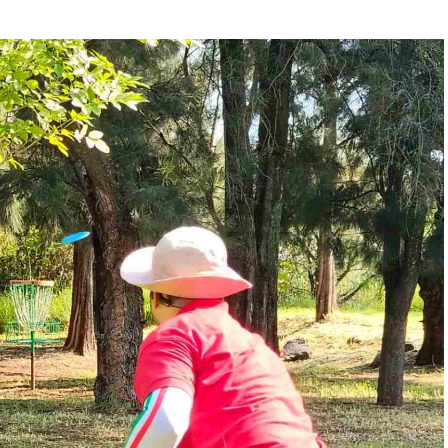
lias sí cuentan, y aunque no sea una tarea directa
ministración ya ha invertido desde el 2021, más de
ctura educativa) que respaldan la economía de las
que representa el regreso a clases.
e demuestra con presupuesto y con agenda, y
s) son lo más importante y es donde le
da”, dijo.
 no nos toca la educación, pero le estamos
porque sabe lo importante que es para cada
adernos, lápices, bolígrafos, sacapuntas, tijeras,
 y cartuchera; de ellos, 6 mil 500 son de zona
 supera los 3 millones de pesos.