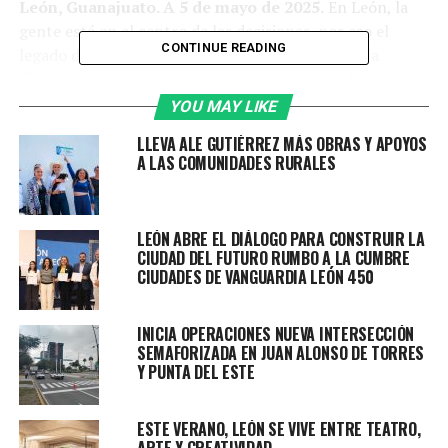
León, Guanajuato. A 5 de mayo de 2025.
En León, la
gente está en el centro de las decisiones, por eso el
CONTINUE READING
legado de la Administración de Ale Gutiérrez es la
disposición de espacios públicos para que las familias
disfruten.
YOU MAY LIKE
LLEVA ALE GUTIÉRREZ MÁS OBRAS Y APOYOS
Un resultado de esta política pública son lo más de 531
A LAS COMUNIDADES RURALES
mil 558 asistentes que disfrutaron del programa Vive
León en los diversos espacios públicos municipales, en
las actividades de Semana Santa y Semana de Pascua.
LEÓN ABRE EL DIÁLOGO PARA CONSTRUIR LA
CIUDAD DEL FUTURO RUMBO A LA CUMBRE
CIUDADES DE VANGUARDIA LEÓN 450
Estas acciones posicionan a la ciudad como un polo
INICIA OPERACIONES NUEVA INTERSECCIÓN
nacional e internacional dentro del turismo, al ofrecer
SEMAFORIZADA EN JUAN ALONSO DE TORRES
activación social, deportiva y cultural.
Y PUNTA DEL ESTE
“Estos números no solamente es hablar de 500
ESTE VERANO, LEÓN SE VIVE ENTRE TEATRO,
millones de pesos de derrama, no es solamente
ARTE Y CREATIVIDAD