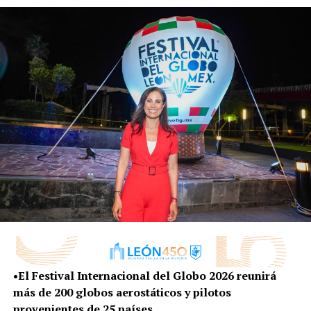
que el año anterior; además, se obtuvo una ocupación
hotelera del 45% durante este 2025.
81 mil 008 personas participaron en las actividades del
Centro Histórico, un aumento del 496% comparado al
año anterior; 7 mil 288 asistieron al Expiatorio, donde se
encontraba la rueda de la fortuna; el Centro Acuático
‘Ángel Camacho’ albergó a 8 mil asistentes, mientras que
146 mil 971 personas disfrutaron de las unidades
deportivas, de los cuales 60 mil 391 accedieron con el
Pásale Gratis.
Mientras tanto, el Parque Metropolitano fue visitado
por 87 mil 431 personas, de las cuales el 81% accedieron
a las instalaciones con el Pásale Gratis; el Zoológico
incrementó un 35.6% en el número de visitantes
comparado al 2024, con 113 mil 288 asistentes en esta
•El Festival Internacional del Globo 2026 reunirá
edición y 46 mil 340 personas disfrutaron de las
más de 200 globos aerostáticos y pilotos
actividades en el Parque Explora.
provenientes de 25 países.