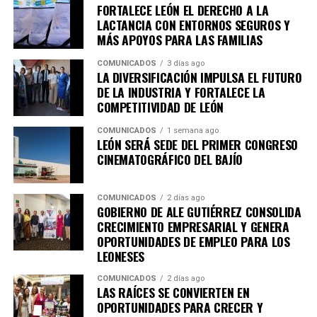
enero 2026 el último día de exposición.
FORTALECE LEÓN EL DERECHO A LA
LACTANCIA CON ENTORNOS SEGUROS Y
Con este ciclo, el Instituto Cultural de León consolida su
MÁS APOYOS PARA LAS FAMILIAS
compromiso con el fomento, la promoción y el acceso a
COMUNICADOS
3 días ago
los derechos culturales, acercando al público a
LA DIVERSIFICACIÓN IMPULSA EL FUTURO
experiencias artísticas diversas y de reflexión profunda,
DE LA INDUSTRIA Y FORTALECE LA
en diálogo con uno de los festivales más importantes de
COMPETITIVIDAD DE LEÓN
Iberoamérica.
COMUNICADOS
1 semana ago
LEÓN SERÁ SEDE DEL PRIMER CONGRESO
Para conocer más detalles sobre los espacios expositivos
CINEMATOGRÁFICO DEL BAJÍO
de CAVI y la programación especial del Cervantino en
León, se invita a seguir las cuentas en redes sociales del
COMUNICADOS
2 días ago
ICL, que son
@culturaleon
y
@cavileon
así como
GOBIERNO DE ALE GUTIÉRREZ CONSOLIDA
consultar la página web oficial
www.culturaleon.com
CRECIMIENTO EMPRESARIAL Y GENERA
para más detalles sobre eventos culturales en León.
OPORTUNIDADES DE EMPLEO PARA LOS
LEONESES
COMUNICADOS
2 días ago
LAS RAÍCES SE CONVIERTEN EN
OPORTUNIDADES PARA CRECER Y