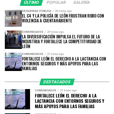
Las y los integrantes del Consejo coincidieron en que en
ÚLTIMO
POPULAR
GALERÍA
termo. Además de, material informativo con
esta nueva etapa se consolidará la conservación de la
recomendaciones para favorecer una lactancia exitosa y
SEGURIDAD PÚBLICA
20 horas ago
vida silvestre de los 1 mil 661 ejemplares de 190 especies
EL C4 Y LA POLICÍA DE LEÓN FRUSTRAN ROBO CON
fortalecer el acompañamiento familiar.
existentes, la educación ambiental y el desarrollo del
VIOLENCIA A CUENTAHABIENTE
Parque Zoológico de León como un espacio de
Con acciones que fortalecen la primera infancia y
aprendizaje, recreación y convivencia para las familias.
COMUNICADOS
20 horas ago
colocan a las personas en el centro de las decisiones, el
LA DIVERSIFICACIÓN IMPULSA EL FUTURO DE LA
Gobierno Municipal continúa impulsando políticas
INDUSTRIA Y FORTALECE LA COMPETITIVIDAD DE
El Parque Zoológico de León refrenda su compromiso de
LEÓN
públicas que generan entornos más seguros, incluyentes
continuar trabajando con responsabilidad,
y favorables para que niñas, niños y sus familias tengan
COMUNICADOS
21 horas ago
profesionalismo y apego a la normatividad,
FORTALECE LEÓN EL DERECHO A LA LACTANCIA CON
un mejor comienzo de vida.
promoviendo una comunicación abierta y oportuna con
ENTORNOS SEGUROS Y MÁS APOYOS PARA LAS
la ciudadanía.
FAMILIAS
DESTACADOS
COMUNICADOS
21 horas ago
FORTALECE LEÓN EL DERECHO A LA
LACTANCIA CON ENTORNOS SEGUROS Y
MÁS APOYOS PARA LAS FAMILIAS