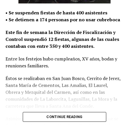
• Se suspenden fiestas de hasta 400 asistentes
• Se detienen a 174 personas por no usar cubreboca
Este fin de semana la Dirección de Fiscalización y
Control suspendió 12 fiestas, algunas de las cuales
contaban con entre 350 y 400 asistentes.
Entre los festejos hubo cumpleaños, XV años, bodas y
reuniones familiares.
Éstos se realizaban en San Juan Bosco, Cerrito de Jerez,
Santa María de Cementos, Las Amalias, El Laurel,
Obrera y Mezquital del Carmen, así como en las
comunidades de La Laborcita, Lagunillas, La Mora y la
carretera que lleva a Santa Ana del Conde.
CONTINUE READING
Asimismo se suspendieron tres bailes sonideros que se
llevaban acabo en Maravillas, Ibarrilla y Rivera de la