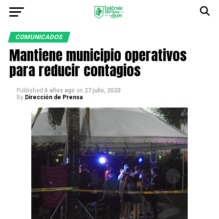
COMUNICADOS
Mantiene municipio operativos
para reducir contagios
Published
6 años ago
on
27 julio, 2020
By
Dirección de Prensa