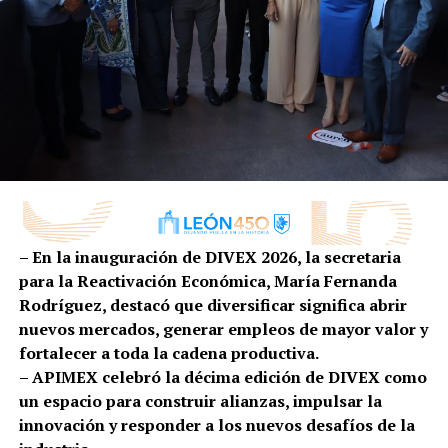
de salud municipal.
De estas visitas hechas de manera sorpresiva, 6 canchas
de fútbol rápido se encontraron cerradas y solamente
una con actividad en la colonia Santa María de
Cementos, la cual fue cerrada por mutuo acuerdo. Lo
mismo sucedió con el gimnasio y sala de zumba
visitados.
Apegados a la norma sanitaria y a los lineamientos que
indica el Semáforo Estatal de Reactivación en
– En la inauguración de DIVEX 2026, la secretaria
Guanajuato y en León, estos establecimientos deben
para la Reactivación Económica, María Fernanda
permanecer cerrados hasta que el semáforo lo permita.
Rodríguez, destacó que diversificar significa abrir
Hoy, por lo pronto, el semáforo continúa en color rojo.
nuevos mercados, generar empleos de mayor valor y
Personal de Policía Municipal y Protección Civil brindó
fortalecer a toda la cadena productiva.
acompañamiento en los operativos realizados por la
– APIMEX celebró la décima edición de DIVEX como
Dirección de Fiscalización y Control. En el mismo,
un espacio para construir alianzas, impulsar la
participó personal de la Secretaría del Trabajo y
innovación y responder a los nuevos desafíos de la