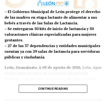
Aseguró que las empresas de la proveeduría cuentan
– El Gobierno Municipal de León protege el derecho
con el talento, la infraestructura y la capacidad de
de las madres en etapa lactante de alimentar a sus
innovación necesarias para competir en sectores como
bebés a través de las Salas de Lactancia.
el automotriz, aeroespacial, médico, mobiliario,
– Se entregaron 50 kits de inicio de lactancia y 50
manufactura avanzada y la industria alimentaria,
valoraciones clínicas especializadas para mujeres
demostrando que el talento leonés puede responder a
gestantes.
las exigencias de mercados cada vez más especializados.
– 27 de las 37 dependencias y entidades municipales
Asimismo, refrendó el compromiso del Gobierno
cuentan ya con 29 salas de lactancia para servidoras
Municipal para seguir impulsando políticas que
públicas y ciudadanía.
fortalezcan el desarrollo económico mediante la
León, Guanajuato. A 05 de agosto de 2026.
León, sigue
atracción de inversiones, la formación de talento, la
siendo punta de lanza en la creación de políticas
vinculación entre empresas y academia, así como la
públicas y espacios que promueven entornos seguros
innovación y el crecimiento de las empresas locales.
para las primeras infancias y para brindar mejores
CONTINUE READING
Por su parte, el presidente de APIMEX, Mauricio Ruíz
condiciones a las madres, los bebés y sus familias, el
Campos, señaló que la industria vive un momento
Gobierno Municipal incrementa la creación de salas de
decisivo que exige evolucionar y construir nuevas
lactancia, espacios seguros que protegen este derecho