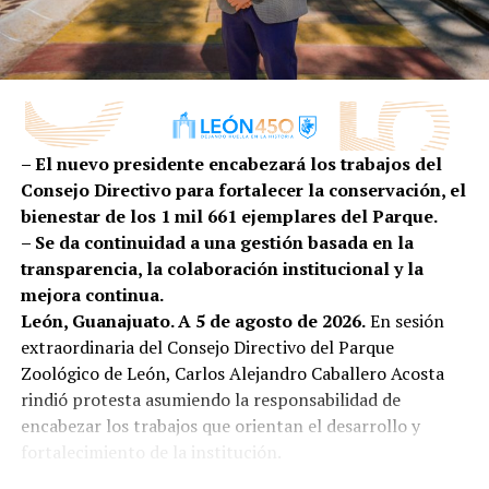
“En la administración pública de nuestra presidenta
nacional en innovación industrial, impulsando una
municipal, Ale Gutiérrez, ponemos a las personas en
proveeduría cada vez más competitiva, diversificada y
el centro de las decisiones; es por ello que
preparada para conquistar nuevos mercados.
transformamos la atención de la primera infancia de
una tarea social a una política pública efectiva”,
comentó.
– El nuevo presidente encabezará los trabajos del
Por su parte, la secretaria ejecutiva de SIPINNA León,
Consejo Directivo para fortalecer la conservación, el
Alina Hernández, subrayó que garantizar entornos
bienestar de los 1 mil 661 ejemplares del Parque.
adecuados para la lactancia es una responsabilidad
– Se da continuidad a una gestión basada en la
compartida entre gobierno, iniciativa privada,
transparencia, la colaboración institucional y la
instituciones y sociedad.
mejora continua.
León, Guanajuato. A 5 de agosto de 2026.
En sesión
“La lactancia materna no es una responsabilidad
extraordinaria del Consejo Directivo del Parque
que deba recaer únicamente en las madres o en las
Zoológico de León, Carlos Alejandro Caballero Acosta
personas lactantes; es una tarea que requiere el
rindió protesta asumiendo la responsabilidad de
compromiso de toda la sociedad. Es el primer acto
encabezar los trabajos que orientan el desarrollo y
de amor, de protección y de cuidado que fortalece un
fortalecimiento de la institución.
vínculo único entre quien amamanta y quien recibe