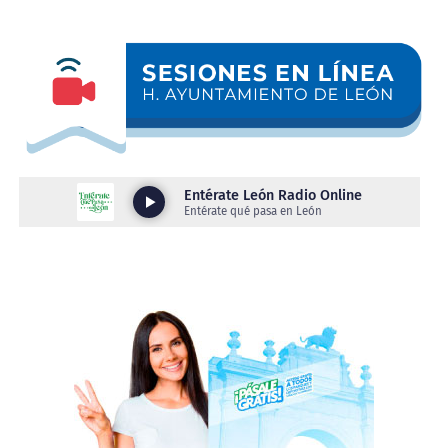
a los integrantes de la Asociación Nacional de
Industriales de la Vigueta Pretensada A.C. (ANIVIP),
durante su segunda Asamblea Nacional 2026, que tiene
como sede a León.
“Hay mucho potencial de crecimiento en la parte de
inversiones porque siempre estamos para facilitar,
no damos los empleos, pero somos facilitadores
para quien viene y pone un negocio; hay mano de
obra calificada porque capacitamos, formamos y
hacemos ese match entre quien necesita el empleo y
quienes son los empleadores”, comentó.
Asimismo, resaltó que León se caracteriza por ser una
ciudad construida por personas trabajadoras locales y
foráneas, estas últimas que encontraron oportunidades
y decidieron hacer del municipio su hogar.
“Aquí estamos en León para recibirlos con las