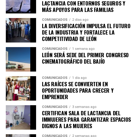
economía de las familias y consolidan al municipio como
LACTANCIA CON ENTORNOS SEGUROS Y
un destino competitivo para el desarrollo de nuevos
MÁS APOYOS PARA LAS FAMILIAS
proyectos empresariales.
COMUNICADOS
2 días ago
LA DIVERSIFICACIÓN IMPULSA EL FUTURO
La ANIVIP agrupa a fabricantes de elementos
DE LA INDUSTRIA Y FORTALECE LA
prefabricados de concreto, proveedores, fabricantes de
COMPETITIVIDAD DE LEÓN
insumos y empresas especializadas en maquinaria y
COMUNICADOS
1 semana ago
tecnología para la construcción.
LEÓN SERÁ SEDE DEL PRIMER CONGRESO
CINEMATOGRÁFICO DEL BAJÍO
Héctor Rodríguez Velázquez resaltó que uno de los
principales propósitos del encuentro es compartir
COMUNICADOS
1 día ago
experiencias y mejores prácticas que permitan
LAS RAÍCES SE CONVIERTEN EN
profesionalizar y fortalecer los sistemas de
OPORTUNIDADES PARA CRECER Y
construcción en México.
EMPRENDER
“Lo que nos une son esas ganas de formalizar la
COMUNICADOS
3 semanas ago
CERTIFICAN SALA DE LACTANCIA DEL
construcción, sabemos que la construcción tiene
IMMUJERES PARA GARANTIZAR ESPACIOS
muchas aristas y aquí lo que buscamos es
DIGNOS A LAS MUJERES
formalizar, compartir las mejores prácticas que
tenemos en las empresas”, explicó.
COMUNICADOS
2 semanas ago