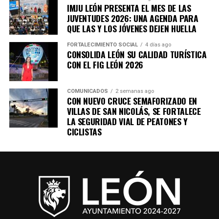
IMJU LEÓN PRESENTA EL MES DE LAS
JUVENTUDES 2026: UNA AGENDA PARA
El encuentro cobra relevancia este año, ya que el
QUE LAS Y LOS JÓVENES DEJEN HUELLA
Gobierno Municipal contempla 568 obras y acciones,
con una inversión superior a los 4 mil 174 millones de
FORTALECIMIENTO SOCIAL
4 días ago
CONSOLIDA LEÓN SU CALIDAD TURÍSTICA
pesos, lo que genera un entorno favorable para el
CON EL FIG LEÓN 2026
desarrollo de la industria de la construcción y de las
cadenas productivas relacionadas.
COMUNICADOS
2 semanas ago
CON NUEVO CRUCE SEMAFORIZADO EN
Con diálogo permanente, infraestructura, talento y
VILLAS DE SAN NICOLÁS, SE FORTALECE
condiciones para invertir, la presente administración
LA SEGURIDAD VIAL DE PEATONES Y
continúa haciendo equipo con el sector productivo para
CICLISTAS
que León sea una ciudad donde las empresas encuentren
oportunidades para crecer y una mejor calidad de vida
para las familias.