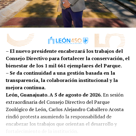
“En la administración pública de nuestra presidenta
nacional en innovación industrial, impulsando una
municipal, Ale Gutiérrez, ponemos a las personas en
proveeduría cada vez más competitiva, diversificada y
el centro de las decisiones; es por ello que
preparada para conquistar nuevos mercados.
transformamos la atención de la primera infancia de
una tarea social a una política pública efectiva”,
comentó.
– El nuevo presidente encabezará los trabajos del
Por su parte, la secretaria ejecutiva de SIPINNA León,
Consejo Directivo para fortalecer la conservación, el
Alina Hernández, subrayó que garantizar entornos
bienestar de los 1 mil 661 ejemplares del Parque.
adecuados para la lactancia es una responsabilidad
– Se da continuidad a una gestión basada en la
compartida entre gobierno, iniciativa privada,
transparencia, la colaboración institucional y la
instituciones y sociedad.
mejora continua.
León, Guanajuato. A 5 de agosto de 2026.
En sesión
“La lactancia materna no es una responsabilidad
extraordinaria del Consejo Directivo del Parque
que deba recaer únicamente en las madres o en las
Zoológico de León, Carlos Alejandro Caballero Acosta
personas lactantes; es una tarea que requiere el
rindió protesta asumiendo la responsabilidad de
compromiso de toda la sociedad. Es el primer acto
encabezar los trabajos que orientan el desarrollo y
de amor, de protección y de cuidado que fortalece un
fortalecimiento de la institución.
vínculo único entre quien amamanta y quien recibe