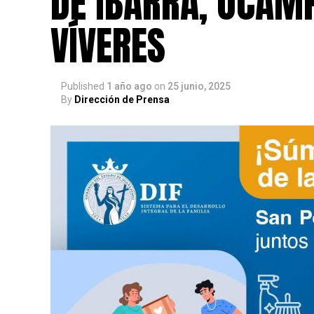
DE IBARRA, OCAMP
VÍVERES
Published
1 año ago
on
25 junio, 2025
By
Dirección de Prensa