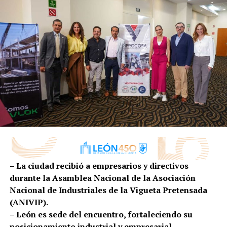
la entrega de la tercera etapa, donde se intervinieron
126 colonias de seguridad, cinco bulevares, con 10 mil
500 luminarias.
Miriam Lino, vecina
Paseos de la Castellana
mencionó: “Yo llego de
trabajar en la noche, y me
– La ciudad recibió a empresarios y directivos
siento más segura con la
durante la Asamblea Nacional de la Asociación
iluminación porque al
Nacional de Industriales de la Vigueta Pretensada
(ANIVIP).
abrir mi cochera puedo
– León es sede del encuentro, fortaleciendo su
ver quién se acerca”.
posicionamiento industrial y empresarial.