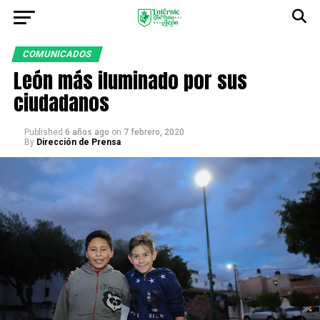
COMUNICADOS
León más iluminado por sus
ciudadanos
Published
6 años ago
on
7 febrero, 2020
By
Dirección de Prensa