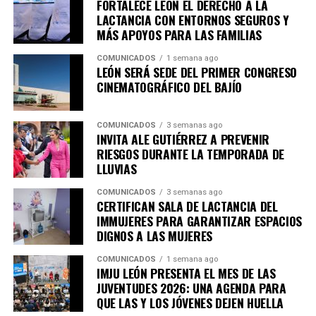
una ciudad que abraza, recibe, que reconoce el
FORTALECE LEÓN EL DERECHO A LA
actividades gratuitas y abiertas al público para
LACTANCIA CON ENTORNOS SEGUROS Y
talento y que abre oportunidades para quienes
promover el desarrollo, la participación, el talento y la
MÁS APOYOS PARA LAS FAMILIAS
quieran salir adelante”, garantizó la secretaria.
convivencia de las juventudes leonesas.
COMUNICADOS
1 semana ago
A estas acciones se suma el trabajo del Consejo
LEÓN SERÁ SEDE DEL PRIMER CONGRESO
La ciudadanía puede consultar la cartelera completa,
Consultivo Indígena Municipal, que entre junio de 2024
CINEMATOGRÁFICO DEL BAJÍO
así como las fechas, horarios y sedes de las próximas
y junio de 2026 realizó 17 sesiones ordinarias y 20 mesas
actividades, a través de las redes sociales oficiales del
de trabajo, donde participaron representantes de
IMJU León.
COMUNICADOS
3 semanas ago
distintos pueblos indígenas para analizar sus
INVITA ALE GUTIÉRREZ A PREVENIR
necesidades y construir propuestas en materia
RIESGOS DURANTE LA TEMPORADA DE
LLUVIAS
económica, social y cultural.
COMUNICADOS
3 semanas ago
El Gobierno Municipal refrenda su compromiso de
CERTIFICAN SALA DE LACTANCIA DEL
preservar las raíces, para que las tradiciones
IMMUJERES PARA GARANTIZAR ESPACIOS
encuentren nuevos mercados, los emprendimientos
DIGNOS A LAS MUJERES
fortalezcan la economía de las familias y la diversidad
COMUNICADOS
1 semana ago
cultural continúe siendo parte de la identidad y riqueza
IMJU LEÓN PRESENTA EL MES DE LAS
de León.
JUVENTUDES 2026: UNA AGENDA PARA
QUE LAS Y LOS JÓVENES DEJEN HUELLA