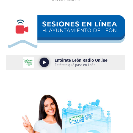
emprendimiento, con temas como marketing, redes
fortaleciendo su experiencia mediante la atención
sociales, fotografía y contenido, fijación de precios y
directa a clientes reales.
canales de venta.
La Plaza Principal fue el escenario donde las y los
Además, la estrategia contempla una tercera etapa de
jóvenes ofrecieron de manera gratuita servicios de
vinculación y fortalecimiento empresarial, mediante
aplicación de uñas de acrílico, barbería y alaciado
espacios de venta comercial, networking, vinculaciones
permanente, brindando atención a más de 250
técnicas y proveeduría, para ampliar las oportunidades
personas.
de crecimiento de sus proyectos.
Además, el evento contó con exhibiciones de globoflexia
LAS TRADICIONES TAMBIÉN GENERAN
y elaboración de velas, permitiendo a las y los
OPORTUNIDADES
participantes mostrar el talento y las habilidades
desarrolladas en los talleres del IMJU León.
Como parte de la estrategia para impulsar el talento
indígena, entre junio de 2024 y julio de 2026 se
Durante el evento, el director general del IMJU León,
realizaron 30 exposiciones, ferias y eventos comerciales,
Salvador Toledo Muñoz, destacó que este tipo de
que registraron más de 400 participaciones de familias y
iniciativas permiten a las juventudes descubrir su
personas artesanas pertenecientes a los pueblos otomí,
talento y dar sus primeros pasos hacia un plan de vida.
náhuatl, mazahua, mixteco, wixárika, triqui y purépecha.