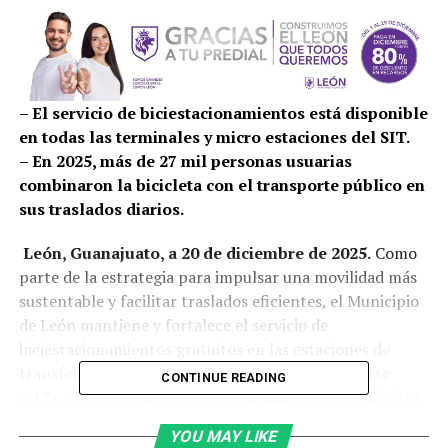
– El servicio de biciestacionamientos está disponible
en todas las terminales y micro estaciones del SIT.
– En 2025, más de 27 mil personas usuarias
combinaron la bicicleta con el transporte público en
sus traslados diarios.
León, Guanajuato, a 20 de diciembre de 2025.
Como
parte de la estrategia para impulsar una movilidad más
sustentable y facilitar traslados eficientes, el Municipio
de León mantiene y fortalece el servicio de
biciestacionamientos gratuitos en las estaciones de
transferencia del Sistema Integrado de Transporte
CONTINUE READING
(SIT), promoviendo la intermodalidad entre la bicicleta
y el transporte público.
YOU MAY LIKE