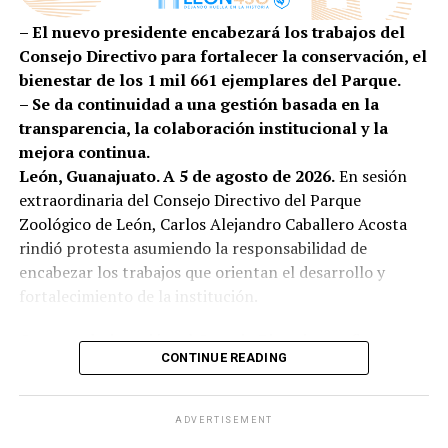
comentó.
– El nuevo presidente encabezará los trabajos del
Por su parte, la secretaria ejecutiva de SIPINNA León,
Consejo Directivo para fortalecer la conservación, el
Alina Hernández, subrayó que garantizar entornos
bienestar de los 1 mil 661 ejemplares del Parque.
adecuados para la lactancia es una responsabilidad
– Se da continuidad a una gestión basada en la
compartida entre gobierno, iniciativa privada,
transparencia, la colaboración institucional y la
instituciones y sociedad.
mejora continua.
León, Guanajuato. A 5 de agosto de 2026.
En sesión
“La lactancia materna no es una responsabilidad
extraordinaria del Consejo Directivo del Parque
que deba recaer únicamente en las madres o en las
Zoológico de León, Carlos Alejandro Caballero Acosta
personas lactantes; es una tarea que requiere el
rindió protesta asumiendo la responsabilidad de
compromiso de toda la sociedad. Es el primer acto
encabezar los trabajos que orientan el desarrollo y
de amor, de protección y de cuidado que fortalece un
fortalecimiento de la institución.
vínculo único entre quien amamanta y quien recibe
ese alimento”, expresó.
Con esta designación, el Consejo Directivo reafirma su
CONTINUE READING
compromiso de dar continuidad al trabajo orientado al
Como parte de esta estrategia, 27 de las 37
bienestar animal, la conservación de la biodiversidad, la
dependencias y entidades de la Administración Pública
educación ambiental, el fortalecimiento de la
ADVERTISEMENT
Municipal cuentan ya con 29 salas de lactancia, donde
comunicación institucional y la mejora continua de los