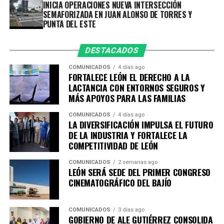
Ciudad sustentable y Resiliente- 11 de septiembre.
INICIA OPERACIONES NUEVA INTERSECCIÓN
SEMAFORIZADA EN JUAN ALONSO DE TORRES Y
Desarrollo Económico- 14 de septiembre.
PUNTA DEL ESTE
Educación y Cultura- 30 de septiembre.
Las sesiones tendrán como sedes instituciones
DESTACADOS
académicas y organismos empresariales de la ciudad,
COMUNICADOS
4 días ago
entre ellos la Academia Metropolitana de Seguridad
FORTALECE LEÓN EL DERECHO A LA
Pública, CANACO Servytur León, Universidad
LACTANCIA CON ENTORNOS SEGUROS Y
MÁS APOYOS PARA LAS FAMILIAS
Iberoamericana León, Universidad La Salle Bajío,
CANACINTRA León y el Tecnológico de Monterrey
COMUNICADOS
4 días ago
Campus León, fortaleciendo el trabajo colaborativo
LA DIVERSIFICACIÓN IMPULSA EL FUTURO
DE LA INDUSTRIA Y FORTALECE LA
entre gobierno, academia, iniciativa privada y sociedad.
COMPETITIVIDAD DE LEÓN
Con esta agenda, el Sistema de Consejos y el Instituto
COMUNICADOS
2 semanas ago
Municipal de Planeación de León refrendan su
LEÓN SERÁ SEDE DEL PRIMER CONGRESO
compromiso con la participación ciudadana y la
CINEMATOGRÁFICO DEL BAJÍO
planeación estratégica como herramientas
fundamentales para construir una ciudad más
COMUNICADOS
3 días ago
competitiva, sostenible, incluyente y preparada para los
GOBIERNO DE ALE GUTIÉRREZ CONSOLIDA