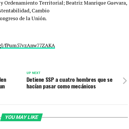
 y Ordenamiento Territorial; Beatriz Manrique Guevara,
stentabilidad, Cambio
ongreso de la Unión.
o.gl/fPum57vzAnw77ZAKA
UP NEXT
den
Detiene SSP a cuatro hombres que se
 un
hacían pasar como mecánicos
YOU MAY LIKE