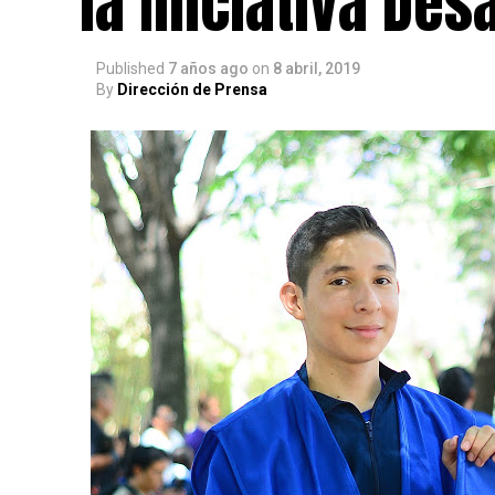
la Iniciativa De
Published
7 años ago
on
8 abril, 2019
By
Dirección de Prensa