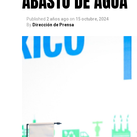
ABASTO DE AGUA
Published
2 años ago
on
15 octubre, 2024
By
Dirección de Prensa