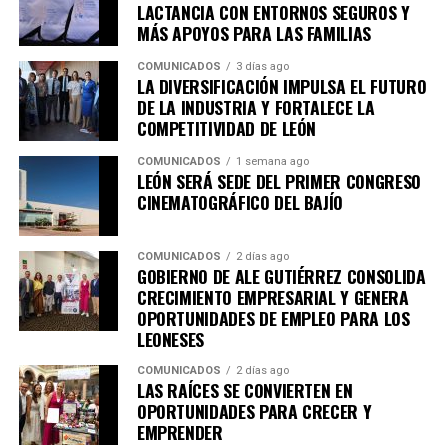
productividad y encontrar nuevas alternativas para
LACTANCIA CON ENTORNOS SEGUROS Y
comercializar sus productos, generando beneficios
MÁS APOYOS PARA LAS FAMILIAS
económicos y sociales para sus comunidades.
COMUNICADOS
3 días ago
LA DIVERSIFICACIÓN IMPULSA EL FUTURO
Esta nueva sede complementa el trabajo de la primera
DE LA INDUSTRIA Y FORTALECE LA
Academia de Emprendimiento, enfocada principalmente
COMPETITIVIDAD DE LEÓN
en empleabilidad, desarrollo de habilidades para el
COMUNICADOS
1 semana ago
trabajo y autoempleo.
LEÓN SERÁ SEDE DEL PRIMER CONGRESO
CINEMATOGRÁFICO DEL BAJÍO
Con ello, el Municipio cuenta ahora con dos academias
en operación, mientras que la nueva sede se especializa
en sostenibilidad, innovación, agroindustria y
COMUNICADOS
2 días ago
GOBIERNO DE ALE GUTIÉRREZ CONSOLIDA
tecnologías aplicadas al campo, así lo destacó Adriana
CRECIMIENTO EMPRESARIAL Y GENERA
Ruiz Pérez, encargada de despacho de la dirección
OPORTUNIDADES DE EMPLEO PARA LOS
general de Innovación.
LEONESES
“Está segunda academia tiene ahora una vocación en
COMUNICADOS
2 días ago
LAS RAÍCES SE CONVIERTEN EN
innovación y sostenibilidad; la primera abrió sus
OPORTUNIDADES PARA CRECER Y
puertas hace un año y fue enfocada en fortalecer
EMPRENDER
habilidades de empleo, autoempleo y