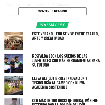
organizado por el periódico El Correo.
CONTINUE READING
En representación de la presidenta municipal, Ale
Gutiérrez, el Director general de Comunicación Social,
YOU MAY LIKE
Enrique Avilés Pérez, dio la bienvenida a las infancias,
alcaldes y representantes de los 46 municipios del
ESTE VERANO, LEÓN SE VIVE ENTRE TEATRO,
estado de Guanajuato.
ARTE Y CREATIVIDAD
En su mensaje, el titular destacó que las actividades
recreativas y la educación son fundamentales para crear
RESPALDA LEÓN LOS SUEÑOS DE LAS
una sociedad fuerte y saludable, capaz de tomar
JUVENTUDES CON MÁS HERRAMIENTAS PARA
decisiones, premisa que se cumple desde la
SU FUTURO
administración municipal mediante más de 100
programas y líneas de acción.
LLEVA ALE GUTIÉRREZ INNOVACIÓN Y
TECNOLOGÍA AL CAMPO CON NUEVA
“Un niño que toca un instrumento a temprana edad,
ACADEMIA SOSTENIBLE
un niño que empieza a involucrarse en actividades
artísticas jamás buscará involucrarse en algo
CON MÁS DE 100 DOSIS DE DROGA, IVÁN FUE
nocivo, en algo que vaya en contra de la ley”,
DETENIDO POR LA POLICÍA DE LEÓN