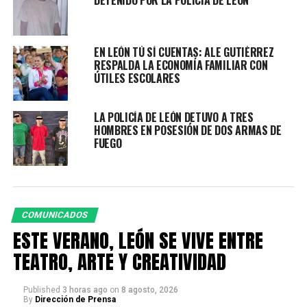
apuntó.
Asimismo, destacó el trabajo coordinado que se ejerce
EN LEÓN TÚ SÍ CUENTAS: ALE GUTIÉRREZ
desde el Ayuntamiento para prevenir este tipo de
RESPALDA LA ECONOMÍA FAMILIAR CON
acciones.
ÚTILES ESCOLARES
*“Siempre en el Ayuntamiento de León sabemos, en
LA POLICÍA DE LEÓN DETUVO A TRES
definitiva, que la educación es la columna vertebral de
HOMBRES EN POSESIÓN DE DOS ARMAS DE
esta sociedad. Sabemos perfectamente que ir trazando
FUEGO
un mejor futuro y un mejor presente para las niñas y los
niños es fundamental y un propósito de este Estado y de
este Municipio”, resaltó.*
El concurso galardonó a 30 escuelas ganadoras del
COMUNICADOS
estado de Guanajuato, entre ellas la primaria José María
ESTE VERANO, LEÓN SE VIVE ENTRE
Morelos y Pavón, así como el Instituto Roberto Montes
TEATRO, ARTE Y CREATIVIDAD
de Oca, ambas provenientes de León.
Published
3 horas ago
on
8 agosto, 2026
La gobernadora del estado, Libia Dennise García Muñoz
By
Dirección de Prensa