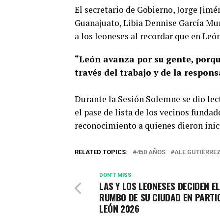
El secretario de Gobierno, Jorge Jim
Guanajuato, Libia Dennise García Muñ
a los leoneses al recordar que en León
“León avanza por su gente, porqu
través del trabajo y de la respon
Durante la Sesión Solemne se dio lectu
el pase de lista de los vecinos fund
reconocimiento a quienes dieron inici
RELATED TOPICS:
450 AÑOS
ALE GUTIÉRRE
DON'T MISS
LAS Y LOS LEONESES DECIDEN EL
RUMBO DE SU CIUDAD EN PARTI
LEÓN 2026