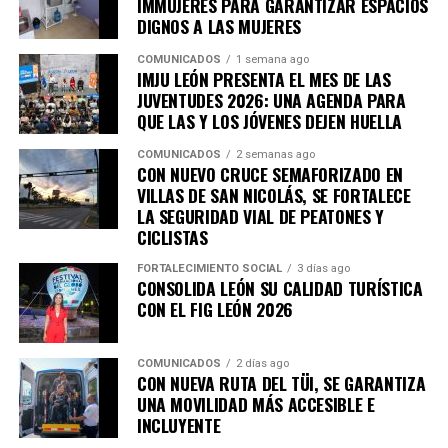
IMMUJERES PARA GARANTIZAR ESPACIOS
encuentren nuevos mercados, los emprendimientos
DIGNOS A LAS MUJERES
fortalezcan la economía de las familias y la diversidad
COMUNICADOS
1 semana ago
cultural continúe siendo parte de la identidad y riqueza
IMJU LEÓN PRESENTA EL MES DE LAS
de León.
JUVENTUDES 2026: UNA AGENDA PARA
QUE LAS Y LOS JÓVENES DEJEN HUELLA
COMUNICADOS
2 semanas ago
CON NUEVO CRUCE SEMAFORIZADO EN
VILLAS DE SAN NICOLÁS, SE FORTALECE
LA SEGURIDAD VIAL DE PEATONES Y
CICLISTAS
FORTALECIMIENTO SOCIAL
3 días ago
CONSOLIDA LEÓN SU CALIDAD TURÍSTICA
CON EL FIG LEÓN 2026
COMUNICADOS
2 días ago
CON NUEVA RUTA DEL TÜI, SE GARANTIZA
UNA MOVILIDAD MÁS ACCESIBLE E
INCLUYENTE