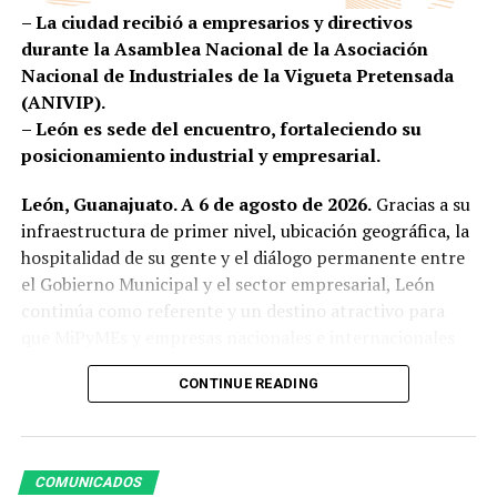
las facilidades que harán de este encuentro de negocios
– La ciudad recibió a empresarios y directivos
un referente en la industria de reuniones no solo del
durante la Asamblea Nacional de la Asociación
país sino a nivel internacional.
Nacional de Industriales de la Vigueta Pretensada
(ANIVIP).
En el evento también estuvieron presentes Alejandro
– León es sede del encuentro, fortaleciendo su
Gutiérrez de Velasco, director general de Poliforum
posicionamiento industrial y empresarial.
León y Ricardo Manzanares, presidente de MPI Capítulo
Bajío.
León, Guanajuato. A 6 de agosto de 2026.
Gracias a su
infraestructura de primer nivel, ubicación geográfica, la
RELATED TOPICS:
DESTACADO
LEÓN
LOCAL
hospitalidad de su gente y el diálogo permanente entre
POLIFORUM LEÓN
XVI CONGRESO NACIONAL DE MPI
el Gobierno Municipal y el sector empresarial, León
continúa como referente y un destino atractivo para
UP NEXT
CIUDADANÍA ELIGE Y ARRANCA EL EMBELLECIMIENTO DEL
que MiPyMEs y empresas nacionales e internacionales
CAMELLÓN EN GONZÁLEZ BOCANEGRA
de todos los sectores inviertan, crezcan y generen
CONTINUE READING
oportunidades.
DON'T MISS
FORTALECE LEÓN INFRAESTRUCTURA DEPORTIVA
La presidenta municipal, Ale Gutiérrez, dio la bienvenida
a los integrantes de la Asociación Nacional de
COMUNICADOS
Industriales de la Vigueta Pretensada A.C. (ANIVIP),