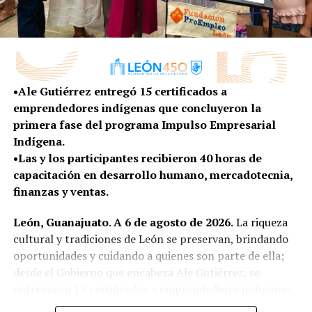
gente que ha llegado de diferentes partes del país,
que se enamoran de la ciudad y que deciden
quedarse a vivir aquí”, señaló.
Además, se impulsan programas gratuitos de
•Ale Gutiérrez entregó 15 certificados a
capacitación en herramientas como idiomas, Excel,
emprendedores indígenas que concluyeron la
Word e inteligencia artificial, además de acercar
primera fase del programa Impulso Empresarial
oportunidades laborales mediante Chamba Módulo,
Indígena.
plataforma que mantiene actualizadas las vacantes
•Las y los participantes recibieron 40 horas de
disponibles para perfiles que van desde educación básica
capacitación en desarrollo humano, mercadotecnia,
hasta nivel profesional.
finanzas y ventas.
Como resultado de esta política de facilitación y
León, Guanajuato. A 6 de agosto de 2026.
La riqueza
atracción de inversiones, en un año y medio, León
cultural y tradiciones de León se preservan, brindando
registra 531 millones de dólares en inversiones
oportunidades y cuidando a quienes son parte de ella;
internacional, que representan más de 10 mil empleos
desde el Gobierno que encabeza Ale Gutiérrez, se
comprometidos, oportunidades que fortalecen la
entregaron 15 certificados a emprendedores indígenas
economía de las familias y consolidan al municipio como
que fortalecieron sus negocios a través del programa
un destino competitivo para el desarrollo de nuevos