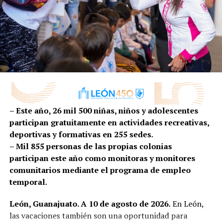
Por parte del personal de Bomberos, se atendieron 227
incendios menores, principalmente en pastizales y un
total de 17 incendios mayores, entre estos en casa
habitación, bodegas y comercios.
Se reportaron y dio atención a 28 fugas de gas y fueron
retirados 15 enjambres de abejas sin su extinción.
Mientras que, de manera coordinada entre Bomberos y
Protección Civil se atendieron 925 servicios de
– Este año, 26 mil 500 niñas, niños y adolescentes
emergencia prehospitalaria.
participan gratuitamente en actividades recreativas,
deportivas y formativas en 255 sedes.
Por su parte, personal de Protección Civil realizó 15
– Mil 855 personas de las propias colonias
inspecciones en las estructuras de viviendas para
participan este año como monitoras y monitores
mitigar riesgo a la ciudadanía.
comunitarios mediante el programa de empleo
temporal.
Durante esta semana, se emitieron 95 vistos buenos a
empresas de diversos giros, luego de comprobar que
León, Guanajuato. A 10 de agosto de 2026.
En León,
cuentan con su plan interno de protección civil.
las vacaciones también son una oportunidad para