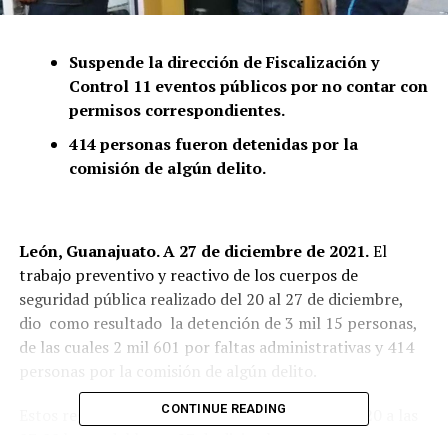
Suspende la dirección de Fiscalización y
Control 11 eventos públicos por no contar con
permisos correspondientes.
414 personas fueron detenidas por la
comisión de algún delito.
León, Guanajuato. A 27 de diciembre de 2021.
El
trabajo preventivo y reactivo de los cuerpos de
seguridad pública realizado del 20 al 27 de diciembre,
dio como resultado la detención de 3 mil 15 personas,
de las cuales 2 mil 601 por faltas administrativas y 414
personas por la comisión de algún delito.
CONTINUE READING
Estos registros son de las 07:00 horas del lunes 20 a las
07:00 horas del lunes 27 de diciembre.