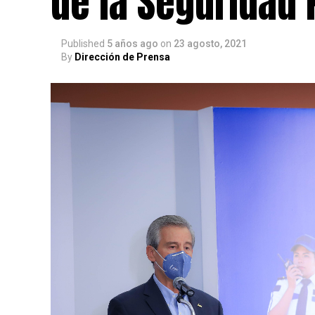
de la Seguridad 
Published
5 años ago
on
23 agosto, 2021
By
Dirección de Prensa