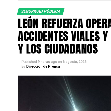
SEGURIDAD PÚBLICA
LEÓN REFUERZA OPER
ACCIDENTES VIALES Y
Y LOS CIUDADANOS
Published
9 horas ago
on
6 agosto, 2026
By
Dirección de Prensa