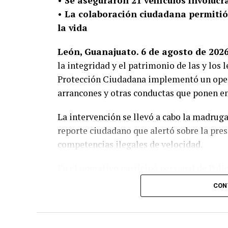
•⁠ ⁠Se aseguraron 21 vehículos involu
•⁠ ⁠La colaboración ciudadana permitió
la vida
León, Guanajuato. 6 de agosto de 2026
la integridad y el patrimonio de las y los 
Protección Ciudadana implementó un operat
arrancones y otras conductas que ponen en
La intervención se llevó a cabo la madruga
reporte ciudadano que alertó sobre la pre
competencias ilegales de velocidad.
En el operativo participó personal de Polic
resultados:
CON
•⁠ ⁠18 vehículos a pensión.
•⁠ ⁠3 motocicletas a pensión.
•⁠ ⁠2 personas presentadas por conducir bajo