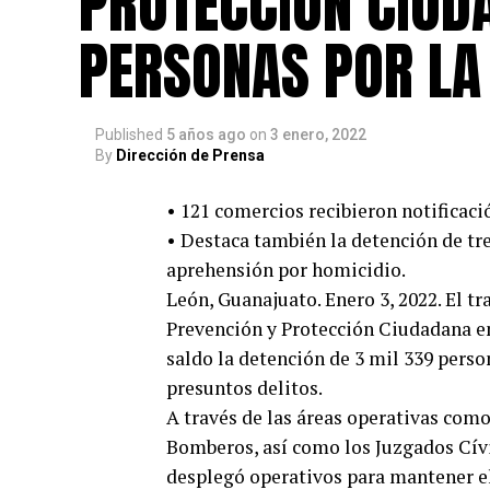
PROTECCIÓN CIUD
PERSONAS POR LA 
Published
5 años ago
on
3 enero, 2022
By
Dirección de Prensa
• 121 comercios recibieron notificaci
• Destaca también la detención de tr
aprehensión por homicidio.
León, Guanajuato. Enero 3, 2022. El tr
Prevención y Protección Ciudadana en
saldo la detención de 3 mil 339 perso
presuntos delitos.
A través de las áreas operativas como 
Bomberos, así como los Juzgados Cívi
desplegó operativos para mantener el