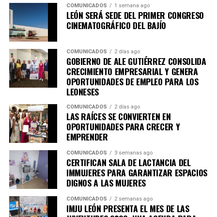
COMUNICADOS
1 semana ago
trabajo y autoempleo.
LEÓN SERÁ SEDE DEL PRIMER CONGRESO
CINEMATOGRÁFICO DEL BAJÍO
Con ello, el Municipio cuenta ahora con dos academias
en operación, mientras que la nueva sede se especializa
en sostenibilidad, innovación, agroindustria y
COMUNICADOS
2 días ago
GOBIERNO DE ALE GUTIÉRREZ CONSOLIDA
tecnologías aplicadas al campo, así lo destacó Adriana
CRECIMIENTO EMPRESARIAL Y GENERA
Ruiz Pérez, encargada de despacho de la dirección
OPORTUNIDADES DE EMPLEO PARA LOS
general de Innovación.
LEONESES
“Está segunda academia tiene ahora una vocación en
COMUNICADOS
2 días ago
LAS RAÍCES SE CONVIERTEN EN
innovación y sostenibilidad; la primera abrió sus
OPORTUNIDADES PARA CRECER Y
puertas hace un año y fue enfocada en fortalecer
EMPRENDER
habilidades de empleo, autoempleo y
COMUNICADOS
3 semanas ago
competitividad. Hoy, tiene enfoque y una
CERTIFICAN SALA DE LACTANCIA DEL
especialidad en temas agro, en la industria, en la
IMMUJERES PARA GARANTIZAR ESPACIOS
biotecnología, en las tecnologías limpias y sobre
DIGNOS A LAS MUJERES
todo en la economía circular”, explicó.
COMUNICADOS
2 semanas ago
IMJU LEÓN PRESENTA EL MES DE LAS
MILES DE EMPRENDEDORES HAN FORTALECIDO