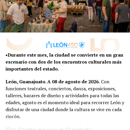
El presidente municipal, indicó que es una zona que se
fue convirtiendo en comercial debido a los negocios de
diversos giros instalados, además de ser una zona de
casas habitación.
•Durante este mes, la ciudad se convierte en un gran
escenario con dos de los encuentros culturales más
importantes del estado.
“Es en la transición donde está conservar la identidad, y
es en el cambio donde encontramos un mejor futuro”.
León, Guanajuato. A 08 de agosto de 2026.
Con
funciones teatrales, conciertos, danza, exposiciones,
talleres, bazares de diseño y actividades para todas las
edades, agosto es el momento ideal para recorrer León y
disfrutar de una ciudad donde la cultura se vive en cada
La inversión gestionada por la Dirección de Turismo y
rincón.
Hospitalidad fueron de 15 millones de pesos, de recurso
estatal y municipal se reactiva las zonas económicas y
Vive el teatro que nace en Guanajuato