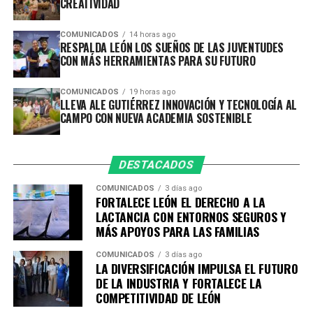
CREATIVIDAD
desarrollar proyectos relacionados con las necesidades y
oportunidades que existen en la zona rural.
COMUNICADOS
14 horas ago
RESPALDA LEÓN LOS SUEÑOS DE LAS JUVENTUDES
CON MÁS HERRAMIENTAS PARA SU FUTURO
Entre los temas de formación se encuentran la
producción de bioinsumos y fertilización orgánica,
COMUNICADOS
19 horas ago
sistemas de hidroponía y acuaponía, energías
LLEVA ALE GUTIÉRREZ INNOVACIÓN Y TECNOLOGÍA AL
renovables, biodigestores, transformación
CAMPO CON NUEVA ACADEMIA SOSTENIBLE
agroindustrial, comercialización y acceso a mercados.
Con estas herramientas, quienes ya cuentan con un
DESTACADOS
producto, proyecto o emprendimiento podrán
COMUNICADOS
3 días ago
incorporar tecnología, mejorar sus procesos, elevar su
FORTALECE LEÓN EL DERECHO A LA
productividad y encontrar nuevas alternativas para
LACTANCIA CON ENTORNOS SEGUROS Y
comercializar sus productos, generando beneficios
MÁS APOYOS PARA LAS FAMILIAS
económicos y sociales para sus comunidades.
COMUNICADOS
3 días ago
LA DIVERSIFICACIÓN IMPULSA EL FUTURO
Esta nueva sede complementa el trabajo de la primera
DE LA INDUSTRIA Y FORTALECE LA
Academia de Emprendimiento, enfocada principalmente
COMPETITIVIDAD DE LEÓN
en empleabilidad, desarrollo de habilidades para el