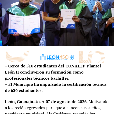
•Teatro del Bicentenario Roberto •Plasencia Saldaña
•Teatro Estudio
•Auditorio Mateo Herrera
•Jardín de las Jacarandas
•Calzada de las Artes
Además de las presentaciones escénicas, el encuentro
contempla talleres gratuitos con registro previo y
diversas actividades abiertas al público, convirtiéndose
en una excelente oportunidad para acercarse al mundo
del teatro.
– Cerca de 510 estudiantes del CONALEP Plantel
León II concluyeron su formación como
FIACmx: diez días para descubrir el arte contemporáneo
profesionales técnicos bachiller.
– El Municipio ha impulsado la certificación técnica
Apenas termina el Encuentro Estatal de Teatro y León
de 626 estudiantes.
continúa celebrando con otro de sus eventos culturales
más esperados.
León, Guanajuato. A 07 de agosto de 2026.
Motivando
a los recién egresados para que alcancen sus sueños, la
Del 14 al 23 de agosto, llega la 29 edición del Festival
presidenta municipal, Ale Gutiérrez, respalda los