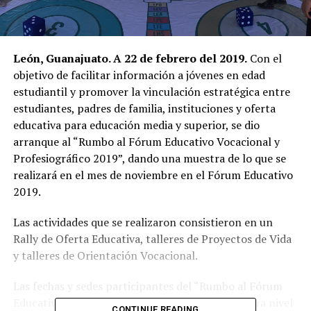
León, Guanajuato. A 22 de febrero del 2019.
Con el
objetivo de facilitar información a jóvenes en edad
estudiantil y promover la vinculación estratégica entre
estudiantes, padres de familia, instituciones y oferta
educativa para educación media y superior, se dio
arranque al “Rumbo al Fórum Educativo Vocacional y
Profesiográfico 2019”, dando una muestra de lo que se
realizará en el mes de noviembre en el Fó
rum Educativo
2019.
Las actividades que se realizaron consistieron en un
Rally de Oferta Educativa, talleres de Proyectos de Vida
y talleres de Orientación Vocacional.
Las fechas y sedes participantes del “Rumbo al Fórum
Educativo Vocacional y Profesiográfico 2019” para nivel
CONTINUE READING