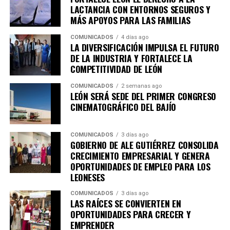
Pública, CANACO Servytur León, Universidad
LACTANCIA CON ENTORNOS SEGUROS Y
MÁS APOYOS PARA LAS FAMILIAS
Iberoamericana León, Universidad La Salle Bajío,
CANACINTRA León y el Tecnológico de Monterrey
COMUNICADOS
4 días ago
Campus León, fortaleciendo el trabajo colaborativo
LA DIVERSIFICACIÓN IMPULSA EL FUTURO
DE LA INDUSTRIA Y FORTALECE LA
entre gobierno, academia, iniciativa privada y sociedad.
COMPETITIVIDAD DE LEÓN
Con esta agenda, el Sistema de Consejos y el Instituto
COMUNICADOS
2 semanas ago
Municipal de Planeación de León refrendan su
LEÓN SERÁ SEDE DEL PRIMER CONGRESO
compromiso con la participación ciudadana y la
CINEMATOGRÁFICO DEL BAJÍO
planeación estratégica como herramientas
fundamentales para construir una ciudad más
COMUNICADOS
3 días ago
competitiva, sostenible, incluyente y preparada para los
GOBIERNO DE ALE GUTIÉRREZ CONSOLIDA
retos de las próximas décadas.
CRECIMIENTO EMPRESARIAL Y GENERA
OPORTUNIDADES DE EMPLEO PARA LOS
LEONESES
COMUNICADOS
3 días ago
LAS RAÍCES SE CONVIERTEN EN
OPORTUNIDADES PARA CRECER Y
EMPRENDER