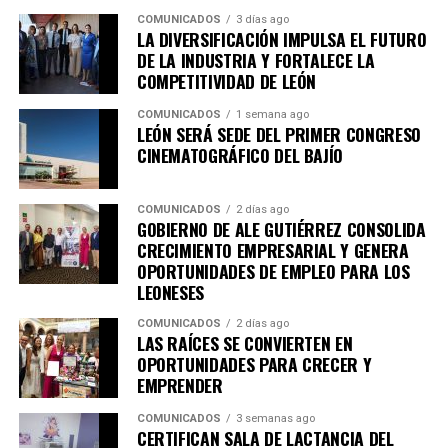
distribuidas en 20 espacios, con la participación de
COMUNICADOS
3 días ago
artistas provenientes de México, Colombia, Estados
LA DIVERSIFICACIÓN IMPULSA EL FUTURO
Unidos, Perú, España, Italia, Francia y Cuba.
DE LA INDUSTRIA Y FORTALECE LA
COMPETITIVIDAD DE LEÓN
Apenas termina el Encuentro Estatal de Teatro y León
continúa celebrando con otro de sus eventos culturales
COMUNICADOS
1 semana ago
LEÓN SERÁ SEDE DEL PRIMER CONGRESO
más esperados.
CINEMATOGRÁFICO DEL BAJÍO
Mucho más que exposiciones
COMUNICADOS
2 días ago
GOBIERNO DE ALE GUTIÉRREZ CONSOLIDA
FIACmx reúne una programación pensada para públicos
CRECIMIENTO EMPRESARIAL Y GENERA
muy diversos. Entre las actividades encontrarás:
OPORTUNIDADES DE EMPLEO PARA LOS
LEONESES
•Conciertos nacionales e internacionales
•Danza contemporánea
COMUNICADOS
2 días ago
LAS RAÍCES SE CONVIERTEN EN
•Teatro
OPORTUNIDADES PARA CRECER Y
•Cine
EMPRENDER
•Instalaciones artísticas
•Conversatorios
COMUNICADOS
3 semanas ago
CERTIFICAN SALA DE LACTANCIA DEL
•Talleres gratuitos