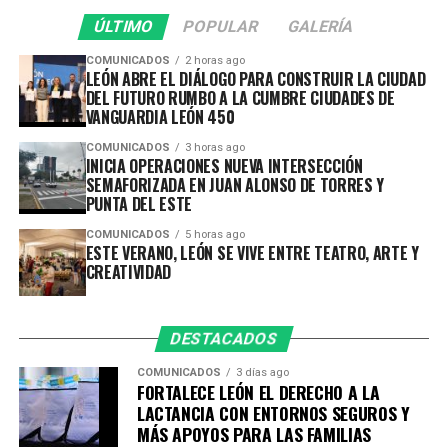
diversas actividades abiertas al público, convirtiéndose
ÚLTIMO
POPULAR
GALERÍA
en una excelente oportunidad para acercarse al mundo
del teatro.
COMUNICADOS
2 horas ago
LEÓN ABRE EL DIÁLOGO PARA CONSTRUIR LA CIUDAD
DEL FUTURO RUMBO A LA CUMBRE CIUDADES DE
FIACmx: diez días para descubrir el arte contemporáneo
VANGUARDIA LEÓN 450
Apenas termina el Encuentro Estatal de Teatro y León
COMUNICADOS
3 horas ago
INICIA OPERACIONES NUEVA INTERSECCIÓN
continúa celebrando con otro de sus eventos culturales
SEMAFORIZADA EN JUAN ALONSO DE TORRES Y
más esperados.
PUNTA DEL ESTE
Del 14 al 23 de agosto, llega la 29 edición del Festival
COMUNICADOS
5 horas ago
ESTE VERANO, LEÓN SE VIVE ENTRE TEATRO, ARTE Y
Internacional de Arte Contemporáneo (FIACmx), uno de
CREATIVIDAD
los festivales con mayor trayectoria del país y que este
año presenta el concepto Maximalía, una propuesta que
invita a reflexionar sobre la identidad, la creatividad y la
DESTACADOS
transformación cultural desde distintas disciplinas
COMUNICADOS
3 días ago
artísticas.
FORTALECE LEÓN EL DERECHO A LA
LACTANCIA CON ENTORNOS SEGUROS Y
Durante diez días, la ciudad será sede de 44 actividades
MÁS APOYOS PARA LAS FAMILIAS