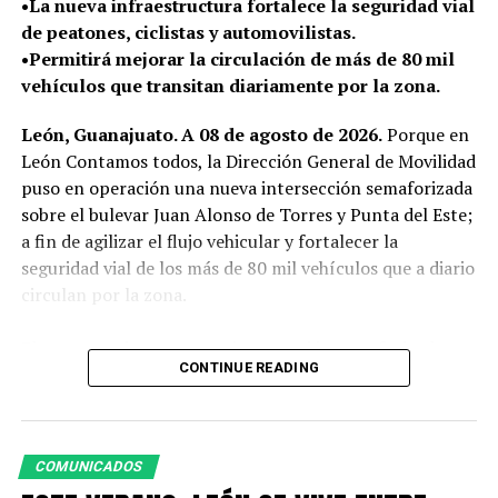
•La nueva infraestructura fortalece la seguridad vial
tendencias que ya están transformando la manera en
de peatones, ciclistas y automovilistas.
que vivimos, trabajamos, nos movemos y convivimos”,
•Permitirá mejorar la circulación de más de 80 mil
expresó.
vehículos que transitan diariamente por la zona.
El presidente del Consejo Directivo señaló que este
León, Guanajuato. A 08 de agosto de 2026.
Porque en
proceso permitirá que León llegue a su 450 aniversario
León Contamos todos, la Dirección General de Movilidad
no solo para celebrar su historia, sino también para
puso en operación una nueva intersección semaforizada
imaginar y construir la ciudad que quiere ser en las
sobre el bulevar Juan Alonso de Torres y Punta del Este;
próximas décadas, con una visión compartida entre los
a fin de agilizar el flujo vehicular y fortalecer la
distintos sectores de la sociedad.
seguridad vial de los más de 80 mil vehículos que a diario
“Porque una ciudad con 450 años de historia
circulan por la zona.
también tiene la responsabilidad de imaginar con
valentía su siguiente etapa”, agregó.
El proyecto de esta nueva intersección semaforizada no
CONTINUE READING
solo contempló la instalación de dispositivos de control
SEIS EJES PARA IMAGINAR EL LEÓN DEL FUTURO
del tránsito, sino que también se aperturaron
camellones sobre el bulevar Juan Alonso de Torres para
El primero de los seis foros se realizó bajo el eje
permitir el cruce de sur a norte sobre Punta del Este y
Seguridad Ciudadana y Participación Social, con la
COMUNICADOS
se realizó el cierre de las salidas a lateral cercanas para
participación de funcionarios municipales y