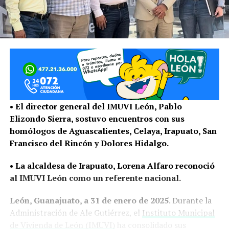
• El director general del IMUVI León, Pablo
Elizondo Sierra, sostuvo encuentros con sus
homólogos de Aguascalientes, Celaya, Irapuato, San
Francisco del Rincón y Dolores Hidalgo.
• La alcaldesa de Irapuato, Lorena Alfaro reconoció
al IMUVI León como un referente nacional.
León, Guanajuato, a 31 de enero de 2025
. Durante la
Administración de Ale Gutiérrez, el
Instituto Municipal
de Vivienda de León (IMUVI)
ha consolidado sus