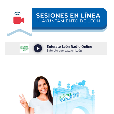
contemporáneas. En la Galería Jesús Gallardo se podrá
convivir con los Objetos de Indagación, de la artista
leonesa Flor Bosco, quien revisa 25 años de trayectoria
en el arte objeto, la instalación y la poesía visual. Con
ejes en la infancia, la espiritualidad y la muerte, la
artista y el curador Daniel Gutiérrez, construyen un
universo simbólico que entrelaza magia y razón,
explorando la herencia de las narrativas judeocristianas
y su influencia en los deseos y los temores colectivos.
Por su parte, en la Galería Eloísa Jiménez, Neo Tameme,
del artista Chavis Mármol combina figuras prehispánicas
con elementos de la cultura pop en una reflexión crítica
sobre la explotación laboral y el hiperconsumo.
Inspirado en la figura del tameme —el cargador
mesoamericano—, el artista reinterpreta este símbolo
ancestral para visibilizar a los trabajadores
contemporáneos, especialmente a repartidores y
prestadores de servicios, que continúan sosteniendo el