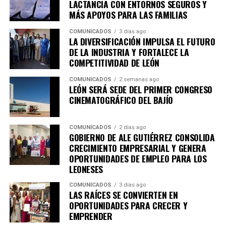
LACTANCIA CON ENTORNOS SEGUROS Y
Con este ciclo, el Instituto Cultural de León consolida su
MÁS APOYOS PARA LAS FAMILIAS
compromiso con el fomento, la promoción y el acceso a
COMUNICADOS
3 días ago
los derechos culturales, acercando al público a
LA DIVERSIFICACIÓN IMPULSA EL FUTURO
experiencias artísticas diversas y de reflexión profunda,
DE LA INDUSTRIA Y FORTALECE LA
en diálogo con uno de los festivales más importantes de
COMPETITIVIDAD DE LEÓN
Iberoamérica.
COMUNICADOS
2 semanas ago
LEÓN SERÁ SEDE DEL PRIMER CONGRESO
Para conocer más detalles sobre los espacios expositivos
CINEMATOGRÁFICO DEL BAJÍO
de CAVI y la programación especial del Cervantino en
León, se invita a seguir las cuentas en redes sociales del
COMUNICADOS
2 días ago
ICL, que son
@culturaleon
y
@cavileon
así como
GOBIERNO DE ALE GUTIÉRREZ CONSOLIDA
consultar la página web oficial
www.culturaleon.com
CRECIMIENTO EMPRESARIAL Y GENERA
para más detalles sobre eventos culturales en León.
OPORTUNIDADES DE EMPLEO PARA LOS
LEONESES
COMUNICADOS
3 días ago
LAS RAÍCES SE CONVIERTEN EN
OPORTUNIDADES PARA CRECER Y
EMPRENDER