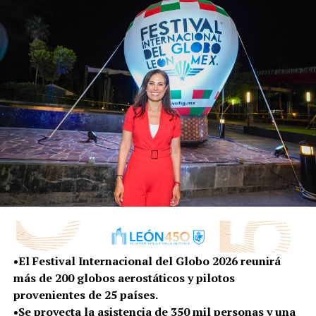
En su visita a las instalaciones del IMUVI León, la
presidenta municipal de Irapuato, Lorena Alfaro García,
reconoció el avance del Instituto, principalmente en la
gestión de vivienda para quienes más lo necesitan.
“Tenemos mucho que aprender de las buenas
prácticas porque (IMUVI LEÓN), es un modelo a
nivel nacional y que nosotros queremos replicar e
iniciar con estas buenas prácticas en Irapuato en
beneficio de toda la gente que hoy tiene la necesidad
de una vivienda y que no puede tener un acceso fácil
ante las instituciones de crédito que hoy ofrecen
vivienda”, detalló.
•El Festival Internacional del Globo 2026 reunirá
más de 200 globos aerostáticos y pilotos
De igual manera destacó la labor social del IMUVI León y
provenientes de 25 países.
todo el trabajo en el tema de la regularización, para que
•Se proyecta la asistencia de 350 mil personas y una