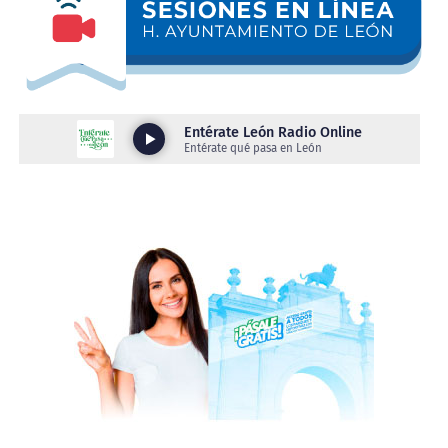
en el arte objeto, la instalación y la poesía visual. Con
ejes en la infancia, la espiritualidad y la muerte, la
artista y el curador Daniel Gutiérrez, construyen un
universo simbólico que entrelaza magia y razón,
explorando la herencia de las narrativas judeocristianas
y su influencia en los deseos y los temores colectivos.
Por su parte, en la Galería Eloísa Jiménez, Neo Tameme,
del artista Chavis Mármol combina figuras prehispánicas
con elementos de la cultura pop en una reflexión crítica
sobre la explotación laboral y el hiperconsumo.
Inspirado en la figura del tameme —el cargador
mesoamericano—, el artista reinterpreta este símbolo
ancestral para visibilizar a los trabajadores
contemporáneos, especialmente a repartidores y
prestadores de servicios, que continúan sosteniendo el
peso de las estructuras sociales modernas. Bajo la
curaduría de Oscar Covarrubias, esta muestra nos ofrece