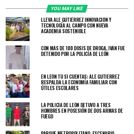
bulevar Río Mayo #8714, colonia San Juan Bautista.
YOU MAY LIKE
Actualmente, la obra presenta un avance superior al
40%, dentro del calendario establecido.
LLEVA ALE GUTIÉRREZ INNOVACIÓN Y
TECNOLOGÍA AL CAMPO CON NUEVA
El proyecto contempla la construcción de 30
ACADEMIA SOSTENIBLE
departamentos distribuidos en dos condominios
verticales: Hábitat 23 y Hábitat 7, que darán certeza
CON MÁS DE 100 DOSIS DE DROGA, IVÁN FUE
patrimonial a 30 familias leonesas.
DETENIDO POR LA POLICÍA DE LEÓN
Con una inversión de más de 20 millones, el proyecto se
desarrollará en una superficie de 1 mil 360 metros
EN LEÓN TÚ SÍ CUENTAS: ALE GUTIÉRREZ
cuadrados, donde construirán 30 departamentos que
RESPALDA LA ECONOMÍA FAMILIAR CON
medirán 54.51 metros, y contarán con 2 recámaras, 1
ÚTILES ESCOLARES
espacio para sala-comedor, cocina, 1 baño completo, 1
patio de servicio y 1 vestíbulo.
LA POLICÍA DE LEÓN DETUVO A TRES
HOMBRES EN POSESIÓN DE DOS ARMAS DE
Con 23 departamentos en Hábitat 23 y 7 en Hábitat 7, el
FUEGO
proyecto forma parte del esfuerzo municipal por
acercar vivienda digna, accesible y de calidad,
PARQUE METROPOLITANO, ESCENARIO