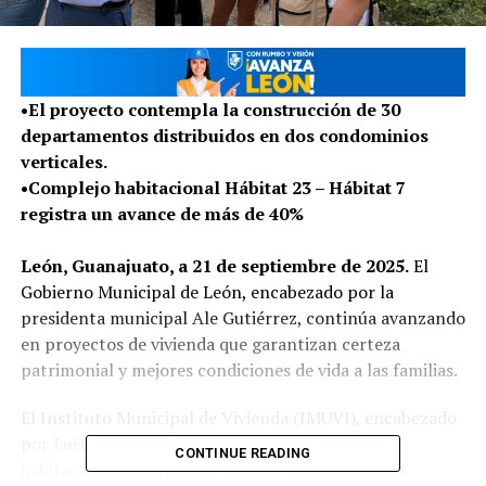
•El proyecto contempla la construcción de 30
departamentos distribuidos en dos condominios
verticales.
•Complejo habitacional Hábitat 23 – Hábitat 7
registra un avance de más de 40%
León, Guanajuato, a 21 de septiembre de 2025.
El
Gobierno Municipal de León, encabezado por la
presidenta municipal Ale Gutiérrez, continúa avanzando
en proyectos de vivienda que garantizan certeza
patrimonial y mejores condiciones de vida a las familias.
El Instituto Municipal de Vivienda (IMUVI), encabezado
por Luis Miguel Aranda supervisó el desarrollo
CONTINUE READING
habitacional Hábitat 23 y Hábitat 7, ubicado en el