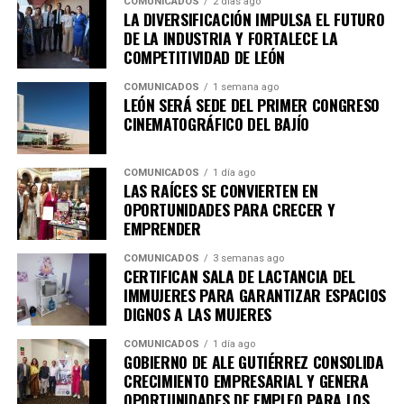
COMUNICADOS
2 días ago
LA DIVERSIFICACIÓN IMPULSA EL FUTURO
los derechos culturales, acercando al público a
DE LA INDUSTRIA Y FORTALECE LA
experiencias artísticas diversas y de reflexión profunda,
COMPETITIVIDAD DE LEÓN
en diálogo con uno de los festivales más importantes de
Iberoamérica.
COMUNICADOS
1 semana ago
LEÓN SERÁ SEDE DEL PRIMER CONGRESO
CINEMATOGRÁFICO DEL BAJÍO
Para conocer más detalles sobre los espacios expositivos
de CAVI y la programación especial del Cervantino en
León, se invita a seguir las cuentas en redes sociales del
COMUNICADOS
1 día ago
LAS RAÍCES SE CONVIERTEN EN
ICL, que son
@culturaleon
y
@cavileon
así como
OPORTUNIDADES PARA CRECER Y
consultar la página web oficial
www.culturaleon.com
EMPRENDER
para más detalles sobre eventos culturales en León.
COMUNICADOS
3 semanas ago
CERTIFICAN SALA DE LACTANCIA DEL
IMMUJERES PARA GARANTIZAR ESPACIOS
DIGNOS A LAS MUJERES
COMUNICADOS
1 día ago
GOBIERNO DE ALE GUTIÉRREZ CONSOLIDA
CRECIMIENTO EMPRESARIAL Y GENERA
OPORTUNIDADES DE EMPLEO PARA LOS