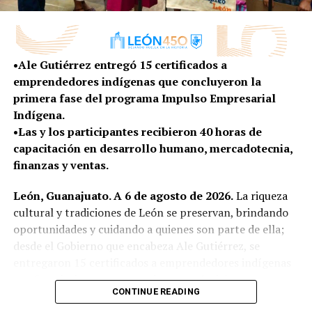
que se enamoran de la ciudad y que deciden
quedarse a vivir aquí”, señaló.
Además, se impulsan programas gratuitos de
•Ale Gutiérrez entregó 15 certificados a
capacitación en herramientas como idiomas, Excel,
emprendedores indígenas que concluyeron la
Word e inteligencia artificial, además de acercar
primera fase del programa Impulso Empresarial
oportunidades laborales mediante Chamba Módulo,
Indígena.
plataforma que mantiene actualizadas las vacantes
•Las y los participantes recibieron 40 horas de
disponibles para perfiles que van desde educación básica
capacitación en desarrollo humano, mercadotecnia,
hasta nivel profesional.
finanzas y ventas.
Como resultado de esta política de facilitación y
León, Guanajuato. A 6 de agosto de 2026.
La riqueza
atracción de inversiones, en un año y medio, León
cultural y tradiciones de León se preservan, brindando
registra 531 millones de dólares en inversiones
oportunidades y cuidando a quienes son parte de ella;
internacional, que representan más de 10 mil empleos
desde el Gobierno que encabeza Ale Gutiérrez, se
comprometidos, oportunidades que fortalecen la
entregaron 15 certificados a emprendedores indígenas
economía de las familias y consolidan al municipio como
que fortalecieron sus negocios a través del programa
un destino competitivo para el desarrollo de nuevos
CONTINUE READING
Impulso Empresarial Indígena.
proyectos empresariales.