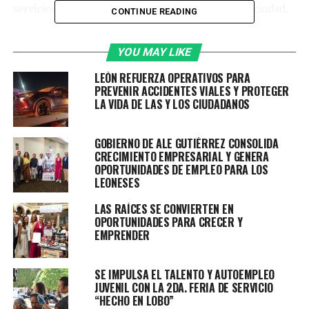
servicios de alimentos en el primer cuadro de la ciudad.
CONTINUE READING
Gracias a un trabajo coordinado entre el Gobierno
YOU MAY LIKE
Municipal y prestadores de servicios, fue posible realizar
esta unificación que permitirá ofrecer una mejor la
LEÓN REFUERZA OPERATIVOS PARA
experiencia de las familias y visitantes que diariamente
PREVENIR ACCIDENTES VIALES Y PROTEGER
LA VIDA DE LAS Y LOS CIUDADANOS
recorren el Centro Histórico, uno de los espacios más
representativos y concurridos de León.
GOBIERNO DE ALE GUTIÉRREZ CONSOLIDA
Las terrazas forman parte de la historia y la vida
CRECIMIENTO EMPRESARIAL Y GENERA
cotidiana del municipio; algunas cuentan con más de
OPORTUNIDADES DE EMPLEO PARA LOS
LEONESES
dos décadas de operación y se han consolidado como
elementos distintivos del paisaje urbano. Con esta
LAS RAÍCES SE CONVIERTEN EN
unificación de imagen, se da un paso firme hacia el
OPORTUNIDADES PARA CRECER Y
EMPRENDER
fortalecimiento de la identidad del Centro Histórico,
respetando su valor patrimonial y su vocación turística
y comercial.
SE IMPULSA EL TALENTO Y AUTOEMPLEO
JUVENIL CON LA 2DA. FERIA DE SERVICIO
Desarrollo Urbano a través del IMPLAN, gestionó una
“HECHO EN LOBO”