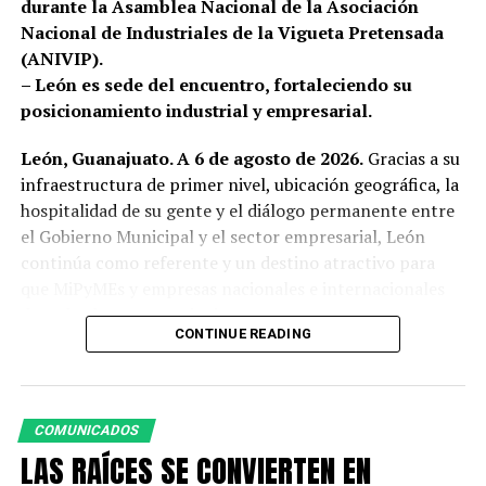
durante la Asamblea Nacional de la Asociación
Nacional de Industriales de la Vigueta Pretensada
(ANIVIP).
– León es sede del encuentro, fortaleciendo su
posicionamiento industrial y empresarial.
León, Guanajuato. A 6 de agosto de 2026.
Gracias a su
infraestructura de primer nivel, ubicación geográfica, la
hospitalidad de su gente y el diálogo permanente entre
el Gobierno Municipal y el sector empresarial, León
continúa como referente y un destino atractivo para
que MiPyMEs y empresas nacionales e internacionales
de todos los sectores inviertan, crezcan y generen
CONTINUE READING
oportunidades.
La presidenta municipal, Ale Gutiérrez, dio la bienvenida
a los integrantes de la Asociación Nacional de
COMUNICADOS
Industriales de la Vigueta Pretensada A.C. (ANIVIP),
LAS RAÍCES SE CONVIERTEN EN
durante su segunda Asamblea Nacional 2026, que tiene