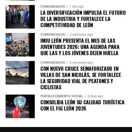
fortalezcan la economía de las familias y la diversidad
COMUNICADOS
1 día ago
cultural continúe siendo parte de la identidad y riqueza
LA DIVERSIFICACIÓN IMPULSA EL FUTURO
de León.
DE LA INDUSTRIA Y FORTALECE LA
COMPETITIVIDAD DE LEÓN
COMUNICADOS
2 semanas ago
IMJU LEÓN PRESENTA EL MES DE LAS
JUVENTUDES 2026: UNA AGENDA PARA
QUE LAS Y LOS JÓVENES DEJEN HUELLA
COMUNICADOS
2 semanas ago
CON NUEVO CRUCE SEMAFORIZADO EN
VILLAS DE SAN NICOLÁS, SE FORTALECE
LA SEGURIDAD VIAL DE PEATONES Y
CICLISTAS
FORTALECIMIENTO SOCIAL
3 días ago
CONSOLIDA LEÓN SU CALIDAD TURÍSTICA
CON EL FIG LEÓN 2026