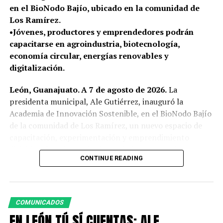
en el BioNodo Bajío, ubicado en la comunidad de
Los Ramírez.
•Jóvenes, productores y emprendedores podrán
capacitarse en agroindustria, biotecnología,
economía circular, energías renovables y
digitalización.
León, Guanajuato. A 7 de agosto de 2026.
La
presidenta municipal, Ale Gutiérrez, inauguró la
Academia de Innovación Sostenible, en el BioNodo Bajío
de la comunidad de Los Ramírez, un nuevo espacio de
capacitación, experimentación y emprendimiento
dirigido a fortalecer el talento de la zona rural.
CONTINUE READING
La innovación, la tecnología y la sustentabilidad llegan a
las comunidades rurales de León para convertir ideas en
soluciones y generar nuevas oportunidades de
COMUNICADOS
desarrollo. Ubicada en la comunidad de Los Ramírez, la
EN LEÓN TÚ SÍ CUENTAS: ALE
Academia acercará a jóvenes, productores y