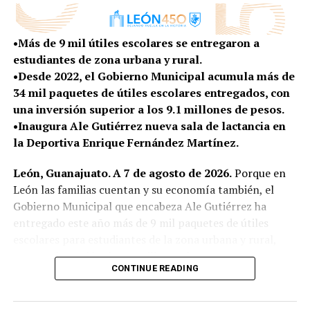
La Academia de Innovación Sostenible funcionará bajo
un modelo de campo escuela de acceso abierto, donde
•Más de 9 mil útiles escolares se entregaron a
las y los participantes podrán formarse, experimentar y
estudiantes de zona urbana y rural.
desarrollar proyectos relacionados con las necesidades y
•Desde 2022, el Gobierno Municipal acumula más de
oportunidades que existen en la zona rural.
34 mil paquetes de útiles escolares entregados, con
una inversión superior a los 9.1 millones de pesos.
Entre los temas de formación se encuentran la
•Inaugura Ale Gutiérrez nueva sala de lactancia en
producción de bioinsumos y fertilización orgánica,
la Deportiva Enrique Fernández Martínez.
sistemas de hidroponía y acuaponía, energías
renovables, biodigestores, transformación
León, Guanajuato. A 7 de agosto de 2026.
Porque en
agroindustrial, comercialización y acceso a mercados.
León las familias cuentan y su economía también, el
Gobierno Municipal que encabeza Ale Gutiérrez ha
Con estas herramientas, quienes ya cuentan con un
entregado este año más de 9 mil paquetes de útiles
producto, proyecto o emprendimiento podrán
escolares para estudiantes de la zona urbana y rural,
incorporar tecnología, mejorar sus procesos, elevar su
con una inversión de 3.2 millones de pesos.
productividad y encontrar nuevas alternativas para
CONTINUE READING
comercializar sus productos, generando beneficios
A tres semanas del inicio del ciclo escolar 2026-2027,
económicos y sociales para sus comunidades.
este apoyo representa un alivio para las familias