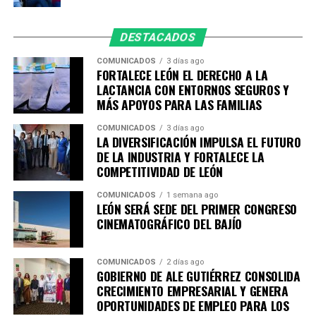
Con acciones que acompañan a las familias en distintas
etapas de la vida, León refrenda que aquí las personas sí
DESTACADOS
cuentan, porque cada niña, niño, joven, madre y familia
es parte fundamental de la construcción de una mejor
COMUNICADOS
3 días ago
FORTALECE LEÓN EL DERECHO A LA
ciudad.
LACTANCIA CON ENTORNOS SEGUROS Y
MÁS APOYOS PARA LAS FAMILIAS
COMUNICADOS
3 días ago
LA DIVERSIFICACIÓN IMPULSA EL FUTURO
DE LA INDUSTRIA Y FORTALECE LA
COMPETITIVIDAD DE LEÓN
COMUNICADOS
1 semana ago
LEÓN SERÁ SEDE DEL PRIMER CONGRESO
CINEMATOGRÁFICO DEL BAJÍO
COMUNICADOS
2 días ago
GOBIERNO DE ALE GUTIÉRREZ CONSOLIDA
CRECIMIENTO EMPRESARIAL Y GENERA
OPORTUNIDADES DE EMPLEO PARA LOS