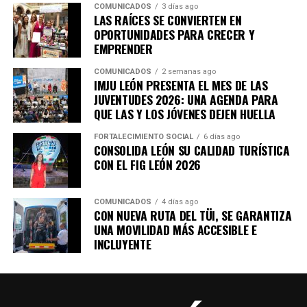
74 años, quien vive con su esposo y recibió acciones para
COMUNICADOS
3 días ago
LAS RAÍCES SE CONVIERTEN EN
mejorar las condiciones de su hogar.
OPORTUNIDADES PARA CRECER Y
EMPRENDER
Estas acciones permiten atender necesidades
prioritarias de las familias que habitan en las
COMUNICADOS
2 semanas ago
IMJU LEÓN PRESENTA EL MES DE LAS
comunidades rurales y brindarles espacios más seguros y
JUVENTUDES 2026: UNA AGENDA PARA
adecuados, para que puedan desarrollar su vida
QUE LAS Y LOS JÓVENES DEJEN HUELLA
cotidiana en mejores condiciones.
FORTALECIMIENTO SOCIAL
6 días ago
CONSOLIDA LEÓN SU CALIDAD TURÍSTICA
El mejoramiento de vivienda se suma a las obras de
CON EL FIG LEÓN 2026
caminos, alumbrado y programas sociales que llegan
directamente a las comunidades, con una atención
integral que busca disminuir rezagos y generar mejores
COMUNICADOS
4 días ago
CON NUEVA RUTA DEL TÜI, SE GARANTIZA
condiciones de vida para quienes habitan en la zona
UNA MOVILIDAD MÁS ACCESIBLE E
rural.
INCLUYENTE
Con más obras, vivienda y programas construidos de la
mano de sus habitantes, el Gobierno Municipal
mantiene la cercanía con las comunidades rurales para