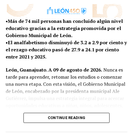
alguien; el campo es muy pesado para trabajar”,
compartió.
•Más de 74 mil personas han concluido algún nivel
Por eso, la estrategia municipal liderada por Ale
educativo gracias a la estrategia promovida por el
Gutiérrez es contribuir a la permanencia escolar y evitar
Gobierno Municipal de León.
que la falta de recursos económicos se convierta en una
•El analfabetismo disminuyó de 3.2 a 2.9 por ciento y
razón para abandonar las aulas; es así que se entregó
el rezago educativo pasó de 27.9 a 24.1 por ciento
más de 9 mil paquetes de útiles escolares, de los cuales 2
entre 2021 y 2025.
mil 500 ya se entregaron a estudiantes de comunidades
rurales y 6 mil 500 a la zona urbana, con una inversión
León, Guanajuato. A 09 de agosto de 2026.
Nunca es
superior a los 3 millones de pesos.
tarde para aprender, retomar los estudios o comenzar
una nueva etapa. Con esta visión, el Gobierno Municipal
En la comunidad de San Rafael, Jacqueline Hernández
de León, encabezado por la presidenta municipal Ale
García también reconoce lo que significa recibir este
Gutiérrez, impulsa una estrategia integral para acercar
apoyo justo antes de comenzar un nuevo ciclo escolar.
oportunidades educativas a niñas, niños, adolescentes,
“Es un poco de gasto que nos quitan; con ese dinero
jóvenes y personas adultas.
CONTINUE READING
se pueden contemplar otras cosas, ya sea uniforme o
A través de acciones puntuales, se brindan alternativas
zapatos. Ahorita, en estos tiempos, ya está todo muy
para combatir el analfabetismo, reducir el rezago