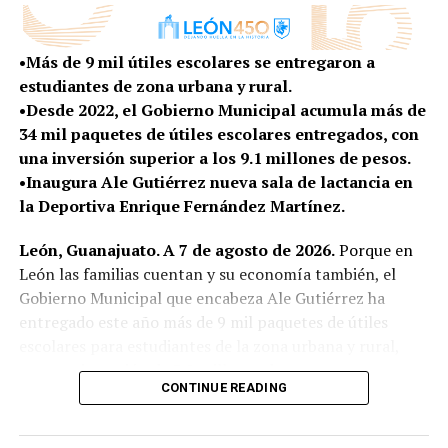
La Academia de Innovación Sostenible funcionará bajo
un modelo de campo escuela de acceso abierto, donde
•Más de 9 mil útiles escolares se entregaron a
las y los participantes podrán formarse, experimentar y
estudiantes de zona urbana y rural.
desarrollar proyectos relacionados con las necesidades y
•Desde 2022, el Gobierno Municipal acumula más de
oportunidades que existen en la zona rural.
34 mil paquetes de útiles escolares entregados, con
una inversión superior a los 9.1 millones de pesos.
Entre los temas de formación se encuentran la
•Inaugura Ale Gutiérrez nueva sala de lactancia en
producción de bioinsumos y fertilización orgánica,
la Deportiva Enrique Fernández Martínez.
sistemas de hidroponía y acuaponía, energías
renovables, biodigestores, transformación
León, Guanajuato. A 7 de agosto de 2026.
Porque en
agroindustrial, comercialización y acceso a mercados.
León las familias cuentan y su economía también, el
Gobierno Municipal que encabeza Ale Gutiérrez ha
Con estas herramientas, quienes ya cuentan con un
entregado este año más de 9 mil paquetes de útiles
producto, proyecto o emprendimiento podrán
escolares para estudiantes de la zona urbana y rural,
incorporar tecnología, mejorar sus procesos, elevar su
con una inversión de 3.2 millones de pesos.
productividad y encontrar nuevas alternativas para
CONTINUE READING
comercializar sus productos, generando beneficios
A tres semanas del inicio del ciclo escolar 2026-2027,
económicos y sociales para sus comunidades.
este apoyo representa un alivio para las familias