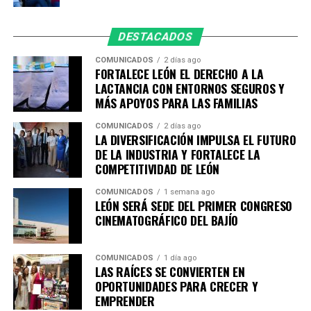
Con acciones que acompañan a las familias en distintas
etapas de la vida, León refrenda que aquí las personas sí
DESTACADOS
cuentan, porque cada niña, niño, joven, madre y familia
es parte fundamental de la construcción de una mejor
COMUNICADOS
2 días ago
FORTALECE LEÓN EL DERECHO A LA
ciudad.
LACTANCIA CON ENTORNOS SEGUROS Y
MÁS APOYOS PARA LAS FAMILIAS
COMUNICADOS
2 días ago
LA DIVERSIFICACIÓN IMPULSA EL FUTURO
DE LA INDUSTRIA Y FORTALECE LA
COMPETITIVIDAD DE LEÓN
COMUNICADOS
1 semana ago
LEÓN SERÁ SEDE DEL PRIMER CONGRESO
CINEMATOGRÁFICO DEL BAJÍO
COMUNICADOS
1 día ago
LAS RAÍCES SE CONVIERTEN EN
OPORTUNIDADES PARA CRECER Y
EMPRENDER