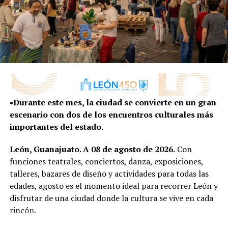
minutos, se pide una cuota de recuperación de 32 pesos
y el programa está habilitado de martes a domingo en
un horario de 10 de la mañana a 5 de la tarde; la persona
recibe la comida para que pueda alimentar a la jirafa,
acariciarla y tomarse una fotografía con ella.
En el caso de la interacción con los agapornis, el costo
es de 21 pesos por un tiempo de 10 minutos; la persona
ingresa a la jaula, pone la comida en su mano para que el
•Durante este mes, la ciudad se convierte en un gran
periquito se acerque y pueda tener la fotografía.
escenario con dos de los encuentros culturales más
importantes del estado.
Mientras que para interactuar con los gamos, el costo es
de 25 pesos por 10 minutos; la persona puede ingresar
León, Guanajuato. A 08 de agosto de 2026.
Con
al bosque interactivo de los venados y tener el
funciones teatrales, conciertos, danza, exposiciones,
acercamiento con ellos.
talleres, bazares de diseño y actividades para todas las
edades, agosto es el momento ideal para recorrer León y
Tanto para los agapornis como los gamos, la
disfrutar de una ciudad donde la cultura se vive en cada
interacción solo se permite sábados y domingos de 10 de
rincón.
la mañana a 5 de la tarde.