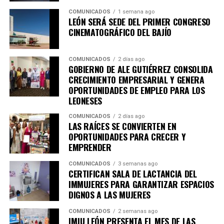
en empleabilidad, desarrollo de habilidades para el
COMUNICADOS
1 semana ago
trabajo y autoempleo.
LEÓN SERÁ SEDE DEL PRIMER CONGRESO
CINEMATOGRÁFICO DEL BAJÍO
Con ello, el Municipio cuenta ahora con dos academias
en operación, mientras que la nueva sede se especializa
en sostenibilidad, innovación, agroindustria y
COMUNICADOS
2 días ago
GOBIERNO DE ALE GUTIÉRREZ CONSOLIDA
tecnologías aplicadas al campo, así lo destacó Adriana
CRECIMIENTO EMPRESARIAL Y GENERA
Ruiz Pérez, encargada de despacho de la dirección
OPORTUNIDADES DE EMPLEO PARA LOS
general de Innovación.
LEONESES
“Está segunda academia tiene ahora una vocación en
COMUNICADOS
2 días ago
LAS RAÍCES SE CONVIERTEN EN
innovación y sostenibilidad; la primera abrió sus
OPORTUNIDADES PARA CRECER Y
puertas hace un año y fue enfocada en fortalecer
EMPRENDER
habilidades de empleo, autoempleo y
COMUNICADOS
3 semanas ago
competitividad. Hoy, tiene enfoque y una
CERTIFICAN SALA DE LACTANCIA DEL
especialidad en temas agro, en la industria, en la
IMMUJERES PARA GARANTIZAR ESPACIOS
biotecnología, en las tecnologías limpias y sobre
DIGNOS A LAS MUJERES
todo en la economía circular”, explicó.
COMUNICADOS
2 semanas ago
IMJU LEÓN PRESENTA EL MES DE LAS
MILES DE EMPRENDEDORES HAN FORTALECIDO