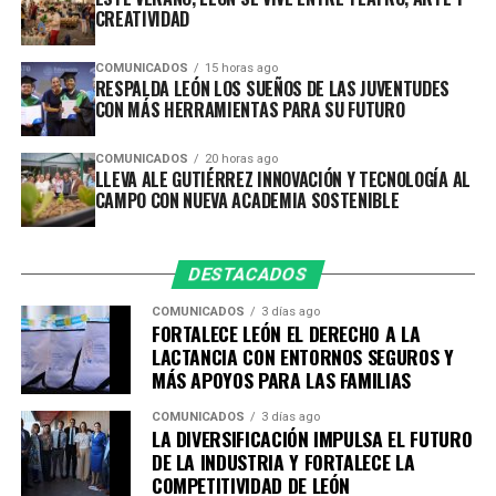
las y los participantes podrán formarse, experimentar y
CREATIVIDAD
desarrollar proyectos relacionados con las necesidades y
oportunidades que existen en la zona rural.
COMUNICADOS
15 horas ago
RESPALDA LEÓN LOS SUEÑOS DE LAS JUVENTUDES
CON MÁS HERRAMIENTAS PARA SU FUTURO
Entre los temas de formación se encuentran la
producción de bioinsumos y fertilización orgánica,
COMUNICADOS
20 horas ago
sistemas de hidroponía y acuaponía, energías
LLEVA ALE GUTIÉRREZ INNOVACIÓN Y TECNOLOGÍA AL
renovables, biodigestores, transformación
CAMPO CON NUEVA ACADEMIA SOSTENIBLE
agroindustrial, comercialización y acceso a mercados.
Con estas herramientas, quienes ya cuentan con un
DESTACADOS
producto, proyecto o emprendimiento podrán
COMUNICADOS
3 días ago
incorporar tecnología, mejorar sus procesos, elevar su
FORTALECE LEÓN EL DERECHO A LA
productividad y encontrar nuevas alternativas para
LACTANCIA CON ENTORNOS SEGUROS Y
comercializar sus productos, generando beneficios
MÁS APOYOS PARA LAS FAMILIAS
económicos y sociales para sus comunidades.
COMUNICADOS
3 días ago
LA DIVERSIFICACIÓN IMPULSA EL FUTURO
Esta nueva sede complementa el trabajo de la primera
DE LA INDUSTRIA Y FORTALECE LA
Academia de Emprendimiento, enfocada principalmente
COMPETITIVIDAD DE LEÓN