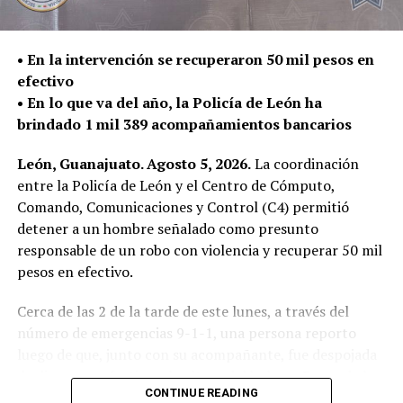
Reglamento de Policía y Vialidad.
Además, se realizó un intercambio de juguetes bélicos,
por juguetes lúdicos y artículos escolares.
• En la intervención se recuperaron 50 mil pesos en
“Se les da la explicación de por qué no deben tener esos
efectivo
juguetes que incitan a la violencia”, agregó la directora.
• En lo que va del año, la Policía de León ha
La Secretaría de Seguridad Pública a través de sus áreas
brindado 1 mil 389 acompañamientos bancarios
trabaja con diferentes acciones para la prevención de
delitos, mantener espacios libres de violencia y
León, Guanajuato. Agosto 5, 2026.
La coordinación
fortalecer la confianza en los cuerpos de Seguridad
entre la Policía de León y el Centro de Cómputo,
Pública.
Comando, Comunicaciones y Control (C4) permitió
detener a un hombre señalado como presunto
responsable de un robo con violencia y recuperar 50 mil
RELATED TOPICS:
pesos en efectivo.
UP NEXT
Fortalece SSP acciones por la seguridad patrimonial de
Cerca de las 2 de la tarde de este lunes, a través del
la ciudadanía
número de emergencias 9-1-1, una persona reporto
DON'T MISS
luego de que, junto con su acompañante, fue despojada
Reconoce León Agradecido a elementos de la SSP por su
de dinero en efectivo a la altura del bulevar Paseo de los
labor en pro de la ciudadanía
CONTINUE READING
Insurgentes.