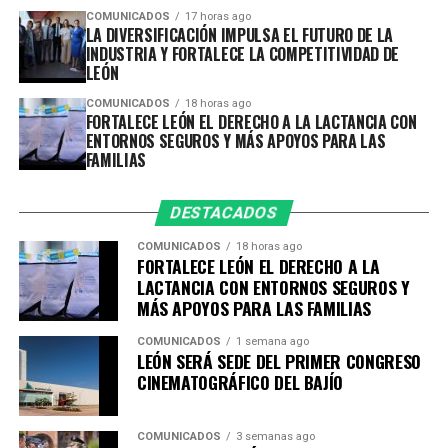
esta estrategia de prevención.
COMUNICADOS
17 horas ago
En la revisión, avalúo y destrucción de los artículos
LA DIVERSIFICACIÓN IMPULSA EL FUTURO DE LA
INDUSTRIA Y FORTALECE LA COMPETITIVIDAD DE
entregados participó personal de la Secretaría de la
LEÓN
Defensa Nacional, como parte de la coordinación
establecida para el desarrollo de esta campaña.
COMUNICADOS
18 horas ago
FORTALECE LEÓN EL DERECHO A LA LACTANCIA CON
ENTORNOS SEGUROS Y MÁS APOYOS PARA LAS
Resultado semanal de aseguramientos; del 26 de julio al
FAMILIAS
1 de agosto:
• 8 armas de fuego
DESTACADOS
• 1 mil 612 dosis de droga
• 23 vehículos recuperados
COMUNICADOS
18 horas ago
FORTALECE LEÓN EL DERECHO A LA
• 339 personas detenidas por la comisión de delitos
LACTANCIA CON ENTORNOS SEGUROS Y
• 142 detenidos por conducir en estado de ebriedad
MÁS APOYOS PARA LAS FAMILIAS
La Secretaría de Seguridad, Prevención y Protección
COMUNICADOS
1 semana ago
LEÓN SERÁ SEDE DEL PRIMER CONGRESO
Ciudadana reconoce a cada leones que decidió participar
CINEMATOGRÁFICO DEL BAJÍO
en el programa y contribuir, desde su hogar, a retirar
armas y otros objetos que pueden poner en riesgo a las
familias.
COMUNICADOS
3 semanas ago