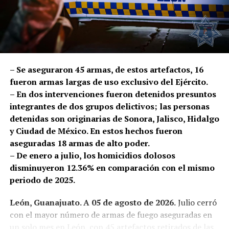
bulevar Cereza.
Los oficiales le cerraron el paso al conductor y le
solicitaron descender de la unidad. Conforme a
protocolo, se realizó una inspección, en la que fueron
localizados 50 mil pesos en efectivo.
– Se aseguraron 45 armas, de estos artefactos, 16
fueron armas largas de uso exclusivo del Ejército.
Los afectados reconocieron al hombre como el presunto
– En dos intervenciones fueron detenidos presuntos
responsable, por lo que fue detenido Rodrigo Israel “N”
integrantes de dos grupos delictivos; las personas
y puesto a disposición de la Fiscalía General del Estado,
detenidas son originarias de Sonora, Jalisco, Hidalgo
autoridad que dará seguimiento y determinará su
y Ciudad de México. En estos hechos fueron
situación jurídica.
aseguradas 18 armas de alto poder.
– De enero a julio, los homicidios dolosos
En lo que va del año, la Policía de León ha brindado 1 mil
disminuyeron 12.36% en comparación con el mismo
389 acompañamientos bancarios a ciudadanos que
periodo de 2025.
solicitan apoyo para trasladarse hacia o desde una
sucursal bancaria. Febrero registró el mayor número,
León, Guanajuato. A 05 de agosto de 2026.
Julio cerró
con 212 servicios, mientras que en julio se realizaron
con el mayor número de armas de fuego aseguradas en
193 acompañamientos.
un solo mes en León, con 45 artefactos retirados de las