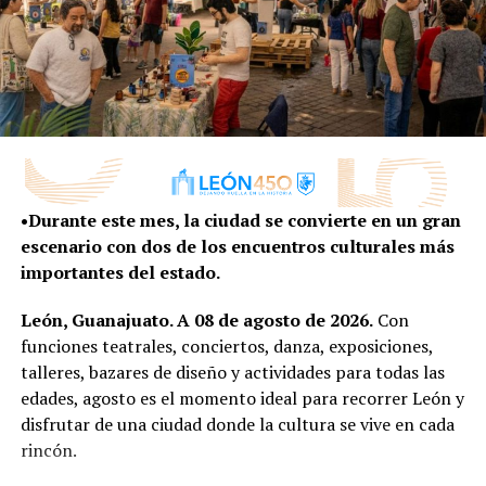
su casa y la apoyó, incluso, ella actualmente labora en la
Presidencia Municipal.
“Alejandra siempre fue una persona muy llena de
cualidades, siempre logrando los objetivos y
marcando metas, nosotros estábamos para apoyarla
y acompañarla en el camino. Ser madre es un trabajo
de tiempo completo. Cuando tú estás trabajando y
tienes hijos, tienes que partirte en mil pedazos, hay
•Durante este mes, la ciudad se convierte en un gran
que darles calidad, no cantidad”, dijo Lorena.
escenario con dos de los encuentros culturales más
importantes del estado.
También presenciaron el conversatorio “La magia de ser
tú en cualquier rol”, en el que participaron las expertas
León, Guanajuato. A 08 de agosto de 2026.
Con
Adriana Padilla, Fátima Rangel y Lilia Martínez.
funciones teatrales, conciertos, danza, exposiciones,
talleres, bazares de diseño y actividades para todas las
La directora de Desarrollo Institucional, Verónica
edades, agosto es el momento ideal para recorrer León y
Gutiérrez Campos, agradeció a las madres por su
disfrutar de una ciudad donde la cultura se vive en cada
entrega y dedicación, y les hizo un llamado a sentirse
rincón.
orgullosas de pertenecer al Ayuntamiento de León.