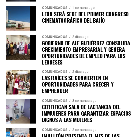
en empleabilidad, desarrollo de habilidades para el
COMUNICADOS
1 semana ago
trabajo y autoempleo.
LEÓN SERÁ SEDE DEL PRIMER CONGRESO
CINEMATOGRÁFICO DEL BAJÍO
Con ello, el Municipio cuenta ahora con dos academias
en operación, mientras que la nueva sede se especializa
en sostenibilidad, innovación, agroindustria y
COMUNICADOS
2 días ago
GOBIERNO DE ALE GUTIÉRREZ CONSOLIDA
tecnologías aplicadas al campo, así lo destacó Adriana
CRECIMIENTO EMPRESARIAL Y GENERA
Ruiz Pérez, encargada de despacho de la dirección
OPORTUNIDADES DE EMPLEO PARA LOS
general de Innovación.
LEONESES
“Está segunda academia tiene ahora una vocación en
COMUNICADOS
2 días ago
LAS RAÍCES SE CONVIERTEN EN
innovación y sostenibilidad; la primera abrió sus
OPORTUNIDADES PARA CRECER Y
puertas hace un año y fue enfocada en fortalecer
EMPRENDER
habilidades de empleo, autoempleo y
COMUNICADOS
3 semanas ago
competitividad. Hoy, tiene enfoque y una
CERTIFICAN SALA DE LACTANCIA DEL
especialidad en temas agro, en la industria, en la
IMMUJERES PARA GARANTIZAR ESPACIOS
biotecnología, en las tecnologías limpias y sobre
DIGNOS A LAS MUJERES
todo en la economía circular”, explicó.
COMUNICADOS
2 semanas ago
IMJU LEÓN PRESENTA EL MES DE LAS