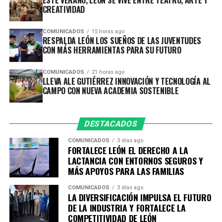
ESTE VERANO, LEÓN SE VIVE ENTRE TEATRO, ARTE Y
las y los participantes podrán formarse, experimentar y
CREATIVIDAD
desarrollar proyectos relacionados con las necesidades y
oportunidades que existen en la zona rural.
COMUNICADOS
15 horas ago
RESPALDA LEÓN LOS SUEÑOS DE LAS JUVENTUDES
CON MÁS HERRAMIENTAS PARA SU FUTURO
Entre los temas de formación se encuentran la
producción de bioinsumos y fertilización orgánica,
COMUNICADOS
21 horas ago
sistemas de hidroponía y acuaponía, energías
LLEVA ALE GUTIÉRREZ INNOVACIÓN Y TECNOLOGÍA AL
renovables, biodigestores, transformación
CAMPO CON NUEVA ACADEMIA SOSTENIBLE
agroindustrial, comercialización y acceso a mercados.
Con estas herramientas, quienes ya cuentan con un
DESTACADOS
producto, proyecto o emprendimiento podrán
COMUNICADOS
3 días ago
incorporar tecnología, mejorar sus procesos, elevar su
FORTALECE LEÓN EL DERECHO A LA
productividad y encontrar nuevas alternativas para
LACTANCIA CON ENTORNOS SEGUROS Y
comercializar sus productos, generando beneficios
MÁS APOYOS PARA LAS FAMILIAS
económicos y sociales para sus comunidades.
COMUNICADOS
3 días ago
LA DIVERSIFICACIÓN IMPULSA EL FUTURO
Esta nueva sede complementa el trabajo de la primera
DE LA INDUSTRIA Y FORTALECE LA
Academia de Emprendimiento, enfocada principalmente
COMPETITIVIDAD DE LEÓN