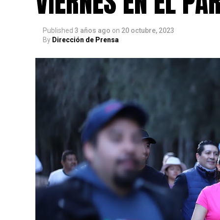
VIERNES EN EL P
Published
3 años ago
on
20 octubre, 2023
By
Dirección de Prensa